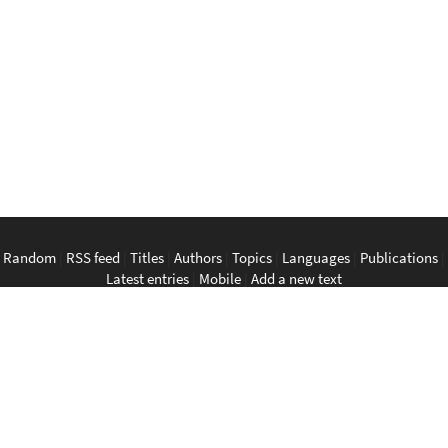
Random
|
RSS feed
|
Titles
|
Authors
|
Topics
|
Languages
|
Publications
|
Latest entries
|
Mobile
|
Add a new text
English
|
Bahasa Indonesia
|
Bahasa Melayu
|
Tagalog
|
Bisaya
|
ภาษา
ไทย
|
Tiếng Việt
|
中文
|
မြန်မာစာ
|
ພາສາລາວ
|
ភាសាខ្មែរ
The Anarchist Library
Southeast Asian Anarchist Library
Perpustakaan Anarkis