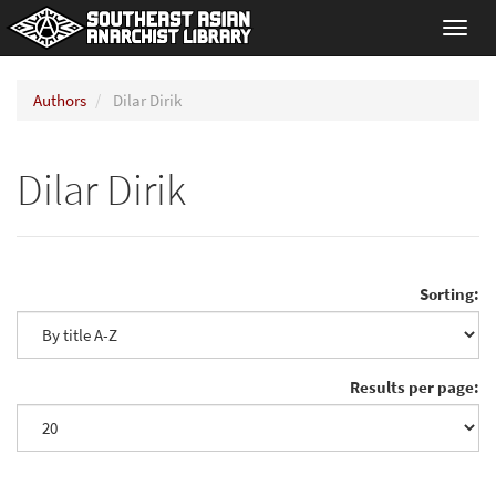
Toggl
navig
Authors
Dilar Dirik
Dilar Dirik
Sorting:
Results per page: