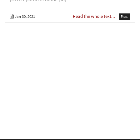
Read the whole text...
Jan 30, 2021
5 pp.