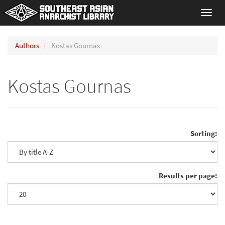
Toggl
navig
Authors
Kostas Gournas
Kostas Gournas
Sorting:
Results per page: