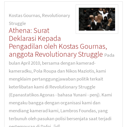
Kostas Gournas, Revolutionary
Struggle
Athena: Surat
Deklarasi Kepada
Pengadilan oleh Kostas Gournas,
anggota Revolutionary Struggle
Pada
bulan April 2010, bersama dengan kamerad-
kameradku, Pola Roupa dan Nikos Maziotis, kami
mengklaim pertanggungjawaban politik terkait
keterlibatan kami di Revolutionary Struggle
(Epanastatikos Agonas - bahasa Yunani - penj). Kami
mengaku bangga dengan organisasi kami dan
mendiang kamerad kami, Lambros Foundas, yang
terbunuh oleh pasukan polisi bersenjata saat terjadi
pertempuran di Dafni.
[id]