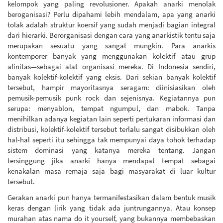
kelompok yang paling revolusioner. Apakah anarki menolak
beroganisasi? Perlu dipahami lebih mendalam, apa yang anarki
tolak adalah struktur koersif yang sudah menjadi bagian integral
dari hierarki. Berorganisasi dengan cara yang anarkistik tentu saja
merupakan sesuatu yang sangat mungkin. Para anarkis
kontemporer banyak yang menggunakan kolektif—atau grup
afinitas—sebagai alat organisasi mereka. Di Indonesia sendiri,
banyak kolektif-kolektif yang eksis. Dari sekian banyak kolektif
tersebut, hampir mayoritasnya seragam: diinisiasikan oleh
pemusik-pemusik punk rock dan sejenisnya. Kegiatannya pun
serupa: menyablon, tempat ngumpul, dan mabok. Tanpa
menihilkan adanya kegiatan lain seperti pertukaran informasi dan
distribusi, kolektif-kolektif tersebut terlalu sangat disibukkan oleh
hal-hal seperti itu sehingga tak mempunyai daya tohok terhadap
sistem dominasi yang katanya mereka tentang. Jangan
tersinggung jika anarki hanya mendapat tempat sebagai
kenakalan masa remaja saja bagi masyarakat di luar kultur
tersebut.
Gerakan anarki pun hanya termanifestasikan dalam bentuk musik
keras dengan lirik yang tidak ada juntrungannya. Atau konsep
murahan atas nama do it yourself, yang bukannya membebaskan