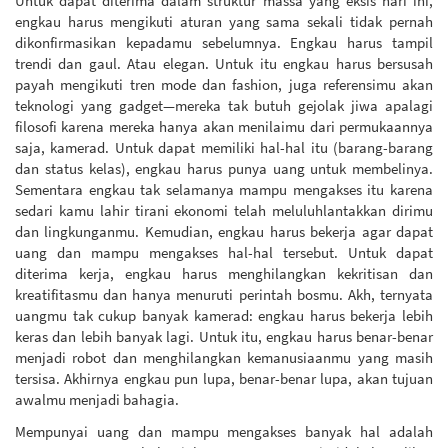
Untuk dapat diterima dalam struktur massa yang eksis hari ini,
engkau harus mengikuti aturan yang sama sekali tidak pernah
dikonfirmasikan kepadamu sebelumnya. Engkau harus tampil
trendi dan gaul. Atau elegan. Untuk itu engkau harus bersusah
payah mengikuti tren mode dan fashion, juga referensimu akan
teknologi yang gadget—mereka tak butuh gejolak jiwa apalagi
filosofi karena mereka hanya akan menilaimu dari permukaannya
saja, kamerad. Untuk dapat memiliki hal-hal itu (barang-barang
dan status kelas), engkau harus punya uang untuk membelinya.
Sementara engkau tak selamanya mampu mengakses itu karena
sedari kamu lahir tirani ekonomi telah meluluhlantakkan dirimu
dan lingkunganmu. Kemudian, engkau harus bekerja agar dapat
uang dan mampu mengakses hal-hal tersebut. Untuk dapat
diterima kerja, engkau harus menghilangkan kekritisan dan
kreatifitasmu dan hanya menuruti perintah bosmu. Akh, ternyata
uangmu tak cukup banyak kamerad: engkau harus bekerja lebih
keras dan lebih banyak lagi. Untuk itu, engkau harus benar-benar
menjadi robot dan menghilangkan kemanusiaanmu yang masih
tersisa. Akhirnya engkau pun lupa, benar-benar lupa, akan tujuan
awalmu menjadi bahagia.
Mempunyai uang dan mampu mengakses banyak hal adalah