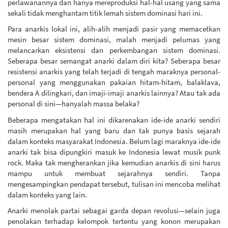
perlawanannya dan hanya mereproduksi hal-hal usang yang sama
sekali tidak menghantam titik lemah sistem dominasi hari ini.
Para anarkis lokal ini, alih-alih menjadi pasir yang memacetkan
mesin besar sistem dominasi, malah menjadi pelumas yang
melancarkan eksistensi dan perkembangan sistem dominasi.
Seberapa besar semangat anarki dalam diri kita? Seberapa besar
resistensi anarkis yang telah terjadi di tengah maraknya personal-
personal yang menggunakan pakaian hitam-hitam, balaklava,
bendera A dilingkari, dan imaji-imaji anarkis lainnya? Atau tak ada
personal di sini—hanyalah massa belaka?
Beberapa mengatakan hal ini dikarenakan ide-ide anarki sendiri
masih merupakan hal yang baru dan tak punya basis sejarah
dalam konteks masyarakat Indonesia. Belum lagi maraknya ide-ide
anarki tak bisa dipungkiri masuk ke Indonesia lewat musik punk
rock. Maka tak mengherankan jika kemudian anarkis di sini harus
mampu untuk membuat sejarahnya sendiri. Tanpa
mengesampingkan pendapat tersebut, tulisan ini mencoba melihat
dalam konteks yang lain.
Anarki menolak partai sebagai garda depan revolusi—selain juga
penolakan terhadap kelompok tertentu yang konon merupakan