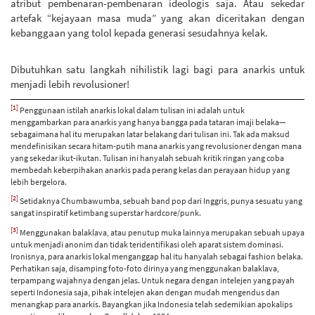
atribut pembenaran-pembenaran ideologis saja. Atau sekedar
artefak “kejayaan masa muda” yang akan diceritakan dengan
kebanggaan yang tolol kepada generasi sesudahnya kelak.
Dibutuhkan satu langkah nihilistik lagi bagi para anarkis untuk
menjadi lebih revolusioner!
[1]
Penggunaan istilah anarkis lokal dalam tulisan ini adalah untuk
menggambarkan para anarkis yang hanya bangga pada tataran imaji belaka—
sebagaimana hal itu merupakan latar belakang dari tulisan ini. Tak ada maksud
mendefinisikan secara hitam-putih mana anarkis yang revolusioner dengan mana
yang sekedar ikut-ikutan. Tulisan ini hanyalah sebuah kritik ringan yang coba
membedah keberpihakan anarkis pada perang kelas dan perayaan hidup yang
lebih bergelora.
[2]
Setidaknya Chumbawumba, sebuah band pop dari Inggris, punya sesuatu yang
sangat inspiratif ketimbang superstar hardcore/punk.
[3]
Menggunakan balaklava, atau penutup muka lainnya merupakan sebuah upaya
untuk menjadi anonim dan tidak teridentifikasi oleh aparat sistem dominasi.
Ironisnya, para anarkis lokal menganggap hal itu hanyalah sebagai fashion belaka.
Perhatikan saja, disamping foto-foto dirinya yang menggunakan balaklava,
terpampang wajahnya dengan jelas. Untuk negara dengan intelejen yang payah
seperti Indonesia saja, pihak intelejen akan dengan mudah mengendus dan
menangkap para anarkis. Bayangkan jika Indonesia telah sedemikian apokalips