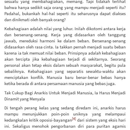
sesuatu yang membahagiakan, memang. Tapi tidakah terlihat
bahwa hanya sedikit saja orang yang mampu menjadi seperti itu?
Padahal, bukankah hal-hal seperti itu seharusnya dapat diakses
dan dinikmati oleh banyak orang?
Kebahagiaan adalah nilai yang luhur. Inilah dikotomi antara kerja
dan bersenang-senang. Kerja yang didasarkan oleh tanggung
jawab, mereduksi harmoni ke dalam beban. Bersenang-senang
didasarkan oleh rasa cinta. Ia takkan pernah menjadi suatu beban
karena ia tak memuat nilai beban. Prinsipnya adalah kebahagiaan
akan tercipta jika kebahagiaan terjadi di sekitarnya. Seorang
personal akan tetap eksis dalam sebuah masyarakat, begitu pula
sebaliknya. Kebahagiaan yang separatis sewaktu-waktu akan
menciptakan konflik. Manusia baru benar-benar bebas hanya
ketika berada di antara persamaan manusia yang bebas juga.
Tak Cukup Bagi Anarkis Untuk Menjadi Manusia, Ia Harus Menjadi
Dinamit yang Menyala
Di tengah perang kelas yang sedang diredam ini, anarkis harus
mampu menunjukkan poin-poin uniknya yang melampaui
[4]
kedangkalan kritik oposisi-bayangan
dari sistem yang eksis hari
ini. Sekaligus menohok pengorbanan diri para puritan agamis