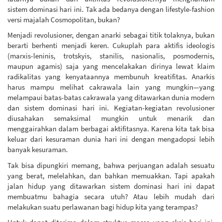
sistem dominasi hari ini. Tak ada bedanya dengan lifestyle-fashion
versi majalah Cosmopolitan, bukan?
Menjadi revolusioner, dengan anarki sebagai titik tolaknya, bukan
berarti berhenti menjadi keren. Cukuplah para aktifis ideologis
(marxis-leninis, trotskyis, stanilis, nasionalis, posmodernis,
maupun agamis) saja yang mencelakakan dirinya lewat klaim
radikalitas yang kenyataannya membunuh kreatifitas. Anarkis
harus mampu melihat cakrawala lain yang mungkin—yang
melampaui batas-batas cakrawala yang ditawarkan dunia modern
dan sistem dominasi hari ini. Kegiatan-kegiatan revolusioner
diusahakan semaksimal mungkin untuk menarik dan
menggairahkan dalam berbagai aktifitasnya. Karena kita tak bisa
keluar dari kesuraman dunia hari ini dengan mengadopsi lebih
banyak kesuraman.
Tak bisa dipungkiri memang, bahwa perjuangan adalah sesuatu
yang berat, melelahkan, dan bahkan memuakkan. Tapi apakah
jalan hidup yang ditawarkan sistem dominasi hari ini dapat
membuatmu bahagia secara utuh? Atau lebih mudah dari
melakukan suatu perlawanan bagi hidup kita yang terampas?