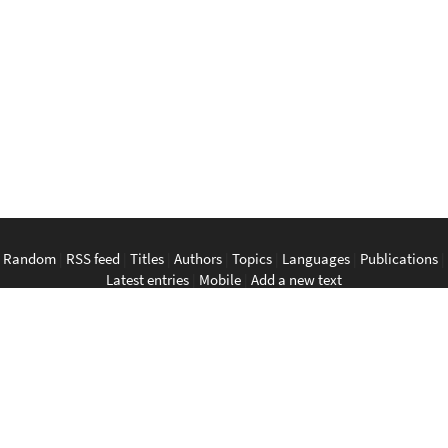
Random
|
RSS feed
|
Titles
|
Authors
|
Topics
|
Languages
|
Publications
|
Latest entries
|
Mobile
|
Add a new text
English
|
Bahasa Indonesia
|
Bahasa Melayu
|
Tagalog
|
Bisaya
|
ภาษา
ไทย
|
Tiếng Việt
|
中文
|
မြန်မာစာ
|
ພາສາລາວ
|
ភាសាខ្មែរ
The Anarchist Library
Southeast Asian Anarchist Library
Perpustakaan Anarkis