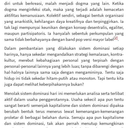
diri untuk berkreasi, malah menjadi dogma yang lain. Ketika
dogma menginfeksi otak, maka yang terjadi adalah kemacetan
aktifitas kemanusiaan. Kolektif sendiri, sebagai bentuk organisasi
yang anarkistik, kehilangan daya kreatifnya dan terpinggirkan. Ia
tak lagi mempunyai keunikan dengan konsep desentralis, egaliter,
maupun partisipatoris. Ia hanyalah sebentuk perkumpulan yang
[2]
sama tidak berbahayanya dengan band pop versi mayor label
.
Dalam pembantaian yang dilakukan sistem dominasi setiap
harinya, hanya sekedar mengandalkan strategi kemalasan, kontra-
kultur, merebut kebahagiaan personal yang terpisah dengan
personal-personal lainnya yang lebih luas; tanpa dibarengi dengan
hal-halnya lainnya sama saja dengan mengamininya. Tentu saja
hidup ini tidak sekedar hitam-putih atau monoton. Tapi tentu kita
juga dapat melihat keberpihakannya bukan?
Menolak sistem dominasi hari ini memerlukan analisa serta terlibat
aktif dalam usaha penggerotannya. Usaha sekecil apa pun tentu
sangat berarti semenjak kapitalisme dan sistem dominasi dipaksa
berubah bentuk terus menerus lewat kemenangan-kemenangan
proletar di berbagai belahan dunia. Semaju apa pun kapitalisme
dan sistem dominasi, tak akan pernah menutup kemungkinan