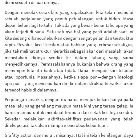
demi sesuatu di luar dirinya.
Dengan menolak cetak-biru yang dipaksakan, kita telah memulai
sebuah perjalanan yang penuh petualangan untuk hidup. Masa
depan belum lagi tertulis. Tak ada yang benar-benar tahu apa yang
akan terjadi di sana. Satu-satunya hal yang pasti adalah saat ini
kita sedang dihancurleburkan dengan sangat pelan dan terstruktur
rapih. Revolusi kecil-kecilan atau bahkan yang terbesar sekaligus,
jika tak melihat struktur hierarkis sebagai akar dari masalah, akan
menistakan dirinya sendiri ke dalam lubang yang sama
menyedihkannya. Permasalahannya bukanlah bahwa orang yang
memimpin kita itu baik atau tidak. Dapat menjadi suri teladan
atau oportunis. Masalahnya, ketika siapa pun—dengan ideologi
apa pun—yang menceburkan diri ke dalam struktur hierarkis, akan
tersedot habis di dalamnya.
Perjuangan anarkis, dengan itu harus merujuk bukan hanya pada
masa lalu yang gemilang maupun masa kini yang terasa gelap. Ia
harus mampu untuk membuat formula dan cetak-kecilnya sendiri.
Sekedar melakukan aktifitas-aktifitas perlawanan yang telah
direkuperasi, tak akan mampu menerobos kebuntuan.
Grafitty action dan mural, misalnya. Hal ini telah kehilangan daya