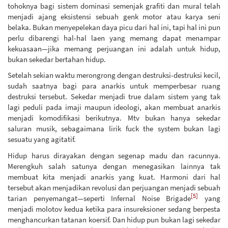
tohoknya bagi sistem dominasi semenjak grafiti dan mural telah
menjadi ajang eksistensi sebuah genk motor atau karya seni
belaka. Bukan menyepelekan daya picu dari hal ini, tapi hal ini pun
perlu dibarengi hal-hal laen yang memang dapat menampar
kekuasaan—jika memang perjuangan ini adalah untuk hidup,
bukan sekedar bertahan hidup.
Setelah sekian waktu merongrong dengan destruksi-destruksi kecil,
sudah saatnya bagi para anarkis untuk memperbesar ruang
destruksi tersebut. Sekedar menjadi true dalam sistem yang tak
lagi peduli pada imaji maupun ideologi, akan membuat anarkis
menjadi komodifikasi berikutnya. Mtv bukan hanya sekedar
saluran musik, sebagaimana lirik fuck the system bukan lagi
sesuatu yang agitatif.
Hidup harus dirayakan dengan segenap madu dan racunnya.
Merengkuh salah satunya dengan menegasikan lainnya tak
membuat kita menjadi anarkis yang kuat. Harmoni dari hal
tersebut akan menjadikan revolusi dan perjuangan menjadi sebuah
[5]
tarian penyemangat—seperti Infernal Noise Brigade
yang
menjadi molotov kedua ketika para insureksioner sedang berpesta
menghancurkan tatanan koersif. Dan hidup pun bukan lagi sekedar