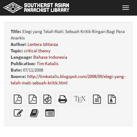
Toggl
navig
Title:
Elegi yang Telah Mati: Sebuah Kritik Ringan Bagi Para
Anarkis
Author:
Lentera Izhtarza
Topic:
critical theory
Language:
Bahasa Indonesia
Publication:
Tim Katalis
Date:
07/11/2008
Source:
http://timkatalis.blogspot.com/2008/09/elegi-yang-
telah-mati-sebuah-kritik.html
Plain
A4
EPUB
Standalone
XeLaTeX
plain
Source
PDF
imposed
(for
HTML
source
text
files
PDF
mobile
(printer-
source
with
Edit
Add
Select
devices)
friendly)
attachme
this
this
individual
text
text
parts
to
for
the
the