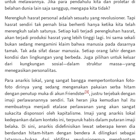
untuk melawannya. Jika para pendahulu kita dan proletar di
belahan dunia lain saja sanggup, mengapa kita tidak?
Merengkuh hasrat personal adalah sesuatu yang revolusioner. Tapi
hasrat sendiri tak pernah bisa berhenti hanya ketika kita telah
merengkuh salah satunya. Setiap kali terjadi perengkuhan hasrat,
akan terjadi produksi hasrat yang lebih tinggi lagi. Ini sama sekali
bukan sedang mengamini klaim bahwa manusia pada dasarnya
tamak. Tak ada sifat dasar manusia. Setiap orang lahir dengan
kondisi dan lingkungan yang berbeda. Juga pilihan untuk keluar
dari kungkungan sosial—dalam struktur massa—yang
menegasikan personalitas.
Para anarkis lokal, yang sangat bangga mempertontonkan foto-
foto dirinya yang sedang mengenakan pakaian serba hitam
[3]
dengan penutup muka di akun Friendster
, justru terjebak dengan
imaji perlawanannya sendiri. Tak heran jika kemudian hal itu
membuatnya menjadi etalase perlawanan yang akan sangat
sukacita disponsori oleh kapitalisme. Imaji yang anarkis lokal
kedepankan dalam konteks ini, terpuruk habis dalam putaran imaji
belaka. Di sini, anarkis didefinisikan lewat seberapa keren dia
berdandan hitam-hitam dengan bendera A dilingkari sebagai
latarnya—bukan dari aktifitas revolusionernya menghantam