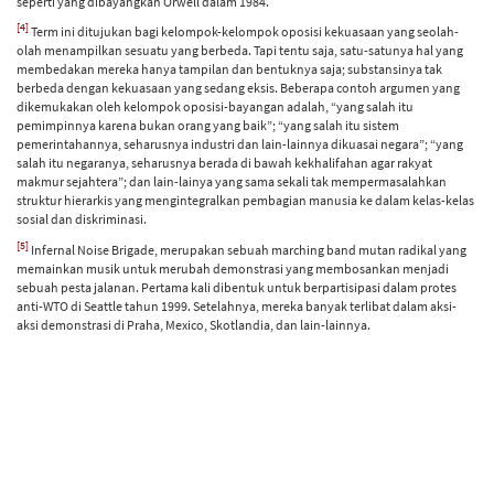
seperti yang dibayangkan Orwell dalam 1984.
[4]
Term ini ditujukan bagi kelompok-kelompok oposisi kekuasaan yang seolah-
olah menampilkan sesuatu yang berbeda. Tapi tentu saja, satu-satunya hal yang
membedakan mereka hanya tampilan dan bentuknya saja; substansinya tak
berbeda dengan kekuasaan yang sedang eksis. Beberapa contoh argumen yang
dikemukakan oleh kelompok oposisi-bayangan adalah, “yang salah itu
pemimpinnya karena bukan orang yang baik”; “yang salah itu sistem
pemerintahannya, seharusnya industri dan lain-lainnya dikuasai negara”; “yang
salah itu negaranya, seharusnya berada di bawah kekhalifahan agar rakyat
makmur sejahtera”; dan lain-lainya yang sama sekali tak mempermasalahkan
struktur hierarkis yang mengintegralkan pembagian manusia ke dalam kelas-kelas
sosial dan diskriminasi.
[5]
Infernal Noise Brigade, merupakan sebuah marching band mutan radikal yang
memainkan musik untuk merubah demonstrasi yang membosankan menjadi
sebuah pesta jalanan. Pertama kali dibentuk untuk berpartisipasi dalam protes
anti-WTO di Seattle tahun 1999. Setelahnya, mereka banyak terlibat dalam aksi-
aksi demonstrasi di Praha, Mexico, Skotlandia, dan lain-lainnya.