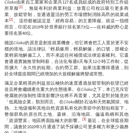
Cilaka
由來自工業家和企業共127名成員組成的政府特別工作組
[1]
所草擬
， 無疑有利於商業利益：放寬公司稅以吸引更多商
業、放鬆管制，並通過靈活的勞工市場體制消除高昂的就業成
[2]
本
。 這些都被認定是「經商容易」的主要障礙。就這一指標
而言，印尼在2019年於世界銀行排名第73位——佐科威的野心是
要排名第40位。
雖說
Cilaka
的原意是創造就業機會，但它將會把工人置於更不安
穩的境地。該法律以「輕易僱用，輕易解僱」的口號，授權企
業輕易地解僱工人，而不承認任何補償或法律追索權利。它還
會通過實施無管制時薪，合法化每週6天每天12小時工作制，從
而擴大「永久性的短期」合約勞工群。如果法案獲得通過，則
於全球瘟疫期間已經增加的大規模解僱將變成常態。
滿足企業精英的利益並以極快的速度通過放鬆管制的欲望已經
並且將會繼續產生重大的生態後果。在
Cilaka
之下，本已充斥官
僚腐敗的強制性環境影響評估將不再需要，尤其是對於隨意的
「低風險企業」類別而言。 在
Cilaka
關於石油和天然氣開採、地
熱、土地儲備和其他自然資源私有化的章節中的類似框架下，
整個群島的原住民土地、森林、沿海地區、偏遠島嶼和其他
[3]
「資源豐富」地區將面臨極大的影響。
最近，在全球瘟疫期
間，議會於2020年5月通過了賦予採礦公司更多權力和更少義務
的「採礦法」。