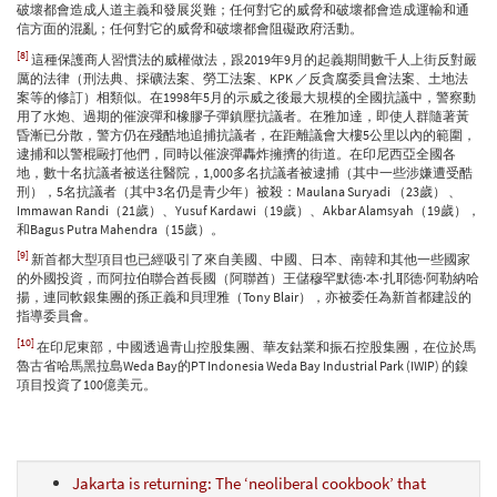
破壞都會造成人道主義和發展災難；任何對它的威脅和破壞都會造成運輸和通
信方面的混亂；任何對它的威脅和破壞都會阻礙政府活動。
[8]
這種保護商人習慣法的威權做法，跟2019年9月的起義期間數千人上街反對嚴
厲的法律（刑法典、採礦法案、勞工法案、KPK ／反貪腐委員會法案、土地法
案等的修訂）相類似。在1998年5月的示威之後最大規模的全國抗議中，警察動
用了水炮、過期的催淚彈和橡膠子彈鎮壓抗議者。在雅加達，即使人群隨著黃
昏漸已分散，警方仍在殘酷地追捕抗議者，在距離議會大樓5公里以內的範圍，
逮捕和以警棍毆打他們，同時以催淚彈轟炸擁擠的街道。在印尼西亞全國各
地，數十名抗議者被送往醫院，1,000多名抗議者被逮捕（其中一些涉嫌遭受酷
刑），5名抗議者（其中3名仍是青少年）被殺：Maulana Suryadi （23歲） 、
Immawan Randi（21歲）、Yusuf Kardawi（19歲）、Akbar Alamsyah（19歲），
和Bagus Putra Mahendra（15歲）。
[9]
新首都大型項目也已經吸引了來自美國、中國、日本、南韓和其他一些國家
的外國投資，而阿拉伯聯合酋長國（阿聯酋）王儲穆罕默德·本·扎耶德·阿勒納哈
揚，連同軟銀集團的孫正義和貝理雅（Tony Blair），亦被委任為新首都建設的
指導委員會。
[10]
在印尼東部，中國透過青山控股集團、華友鈷業和振石控股集團，在位於馬
魯古省哈馬黑拉島Weda Bay的PT Indonesia Weda Bay Industrial Park (IWIP) 的鎳
項目投資了100億美元。
Jakarta is returning: The ‘neoliberal cookbook’ that