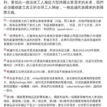
利。要抵抗一個迫使工人服從大型跨國企業需求的未來，我們
必須繼續建立真正的全球工人陣線，一種超越民族國家的新國
際主義。
[1]
一些規模最大的工會聯合會後來獲邀「討論」勞工集群，但他們隨後退出參
與，因為這僅導致了形式上的「利益相關者參與」。但是，到了七月底，其中
一些受邀者返回與人力部進行「和諧對話（
guyub rukun
）」。
[2]
「經濟競爭力」已被簡化為符合東南亞發展中國家之間靈活的勞動力市場體
制內最廉價勞動力成本的競爭。對僱主而言，在將印尼的勞動力成本與越南和
泰國進行比較時，無管制時薪也是比較吸引的。
[3]
根據印尼土地改革委員會的數據，即使沒有該法案，僅在2015-2019年期間，
在基於土地的基礎設施項目中，印尼就發生了2.047宗土地衝突。
[4]
這份合同是在1967年1月通過外國直接投資法後三個月簽訂的，但是印尼對新
幾內亞（伊里安）的入侵本身已於1962年根據紐約協定展開。
[5]
根據建立法律法規第12/2011條，政府法規不能修改任何法律。
[6]
早在改革很久之前，
milipol
就曾扮演多種角色，並在蘇哈托政權期間鞏固勢
力，稱為
Dwifungsi ABRI
，或印尼共和國軍隊的雙重功能。印尼的國家軍隊和警
察同隸屬於一個機構：ABRI。將他們分拆開來是「
cabut dwifungsi ABRI
」議程的
一部分。
[7]
第1條：國家重要物品是影響多數人、國家利益和／或國家策略性收入來源的
地區、建築物／設施，和／或企業。第2條：第1條所述的國家策略性的國家重
要物品必須具備以下至少一項或全部特徵：產生日常需求；任何對它的威脅和