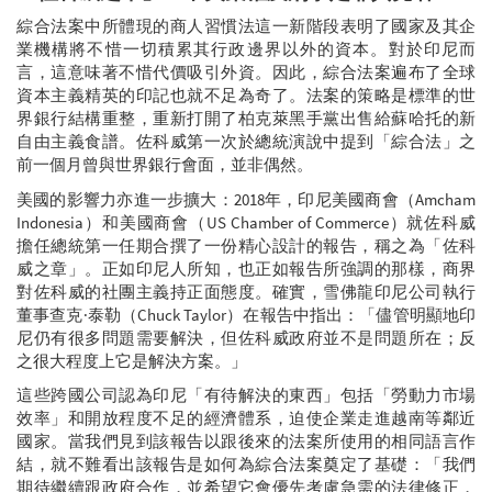
綜合法案中所體現的商人習慣法這一新階段表明了國家及其企
業機構將不惜一切積累其行政邊界以外的資本。對於印尼而
言，這意味著不惜代價吸引外資。因此，綜合法案遍布了全球
資本主義精英的印記也就不足為奇了。法案的策略是標準的世
界銀行結構重整，重新打開了柏克萊黑手黨出售給蘇哈托的新
自由主義食譜。佐科威第一次於總統演說中提到「綜合法」之
前一個月曾與世界銀行會面，並非偶然。
美國的影響力亦進一步擴大：2018年，印尼美國商會（Amcham
Indonesia）和美國商會（US Chamber of Commerce）就佐科威
擔任總統第一任期合撰了一份精心設計的報告，稱之為「佐科
威之章」。正如印尼人所知，也正如報告所強調的那樣，商界
對佐科威的社團主義持正面態度。確實，雪佛龍印尼公司執行
董事查克·泰勒（Chuck Taylor）在報告中指出：「儘管明顯地印
尼仍有很多問題需要解決，但佐科威政府並不是問題所在；反
之很大程度上它是解決方案。」
這些跨國公司認為印尼「有待解決的東西」包括「勞動力市場
效率」和開放程度不足的經濟體系，迫使企業走進越南等鄰近
國家。當我們見到該報告以跟後來的法案所使用的相同語言作
結，就不難看出該報告是如何為綜合法案奠定了基礎：「我們
期待繼續跟政府合作，並希望它會優先考慮急需的法律修正，