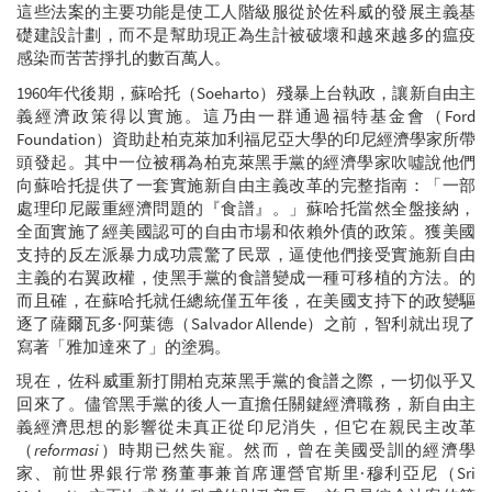
這些法案的主要功能是使工人階級服從於佐科威的發展主義基
礎建設計劃，而不是幫助現正為生計被破壞和越來越多的瘟疫
感染而苦苦掙扎的數百萬人。
1960年代後期，蘇哈托（Soeharto）殘暴上台執政，讓新自由主
義經濟政策得以實施。這乃由一群通過福特基金會（Ford
Foundation）資助赴柏克萊加利福尼亞大學的印尼經濟學家所帶
頭發起。其中一位被稱為柏克萊黑手黨的經濟學家吹噓說他們
向蘇哈托提供了一套實施新自由主義改革的完整指南：「一部
處理印尼嚴重經濟問題的『食譜』。」蘇哈托當然全盤接納，
全面實施了經美國認可的自由市場和依賴外債的政策。獲美國
支持的反左派暴力成功震驚了民眾，逼使他們接受實施新自由
主義的右翼政權，使黑手黨的食譜變成一種可移植的方法。的
而且確，在蘇哈托就任總統僅五年後，在美國支持下的政變驅
逐了薩爾瓦多·阿葉德（Salvador Allende）之前，智利就出現了
寫著「雅加達來了」的塗鴉。
現在，佐科威重新打開柏克萊黑手黨的食譜之際，一切似乎又
回來了。儘管黑手黨的後人一直擔任關鍵經濟職務，新自由主
義經濟思想的影響從未真正從印尼消失，但它在親民主改革
（
reformasi
）時期已然失寵。然而，曾在美國受訓的經濟學
家、前世界銀行常務董事兼首席運營官斯里·穆利亞尼（Sri