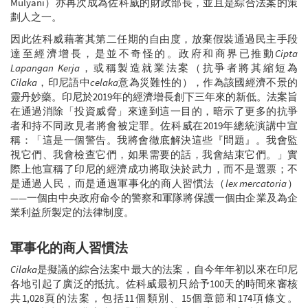
Mulyani）亦再次成為佐科威的財政部長，並且是綜合法案的策
劃人之一。
因此佐科威藉著其第二任期的自由度，放棄假裝通過民主手段
達至經濟增長，是並不奇怪的。政府和商界已推動
Cipta
Lapangan Kerja
，或稱製造就業法案（抗爭者將其縮短為
Cilaka
，印尼語中
celaka
意為災難性的），作為該國經濟不景的
靈丹妙藥。印尼於2019年的經濟增長創下三年來的新低。法案旨
在通過消除「投資威脅」來達到這一目的，暗示了更多的抗爭
者和持不同政見者將會被定罪。佐科威在2019年總統演講中宣
稱：「這是一個警告。我將會徹底解決這些『問題』。我會監
視它們、我會檢查它們，如果需要的話，我會結束它們。」實
際上他宣稱了印尼的經濟成功將取決於武力，而不是選票；不
是通過人民，而是通過軍事化的商人習慣法（
lex mercatoria
）
——一個由中央政府命令的警察和軍隊將保護一個由企業及為企
業利益所製定的法律制度。
軍事化的商人習慣法
Cilaka
是擬議的綜合法案中最大的法案，自今年年初以來在印尼
各地引起了廣泛的抵抗。佐科威最初只給予100天的時間來審核
共1,028頁的法案，包括11個類別、15個章節和174項條文。