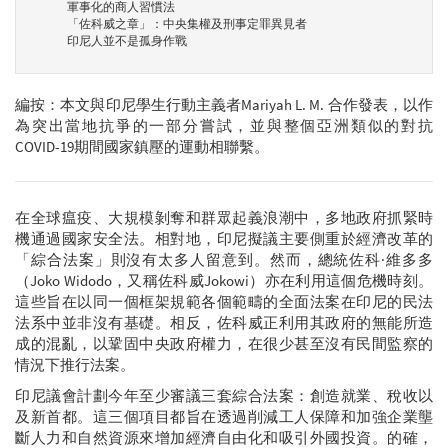
軍事化的商人習慣法
「佐科威之章」：中央集權及刑事定罪異見者
印尼人並不是孤身作戰
編按：本文與印尼學生行動主義者Mariyah L. M. 合作發表，以作
為突出當地抗爭的一部分嘗試，並與整個亞洲類似的對抗
COVID-19期間國家鎮壓的運動相聯繫。
在全球瘟疫、大規模剝奪和群眾起義浪潮中，多地政府抓緊時
機通過國家安全法。相對地，印尼擬議主要側重於經濟改革的
「綜合法案」則沒有太多人留意到。然而，總統佐科·維多多
（Joko Widodo，又稱佐科威Jokowi）亦在利用這個危機時刻。
這些旨在以同一個框架規範各個範疇的全面法案在印尼的民法
法系中並非沒有基礎。相反，佐科威正利用其政府的無能所造
成的混亂，以鞏固中央政府權力，在很少甚至沒有民間監察的
情況下推行法案。
印尼議會計劃今年至少審議三套綜合法案：創造就業、稅收以
及新首都。這三個項目都旨在透過削減工人保障和加強企業壟
斷人力和自然資源來增加經濟自由化和吸引外國投資。的確，