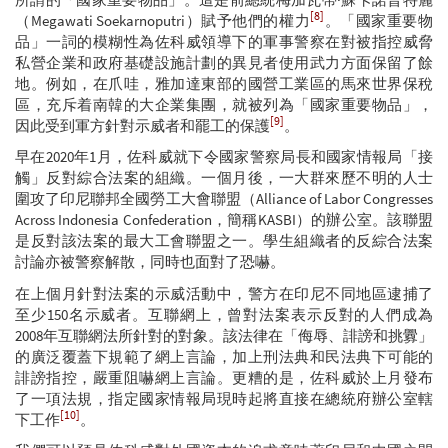
[8]
（Megawati Soekarnoputri）賦予他們的權力
。「國家重要物
品」一詞的模糊性為佐科威領導下的軍事警察在對被指控威脅
私營企業和政府基礎設施計劃的異見者使用武力方面保留了餘
地。例如，在爪哇，雅加達東部的國營工業區的馬來世界保稅
區，充斥着南韓的大企業集團，就被列為「國家重要物品」，
[9]
因此受到軍方針對示威者和罷工的保護
。
早在2020年1月，佐科威就下令國家警察局長和國家情報局「接
觸」反對綜合法案的組織。一個月後，一大群來歷不明的人士
圍攻了印尼聯邦全國勞工大會聯盟（Alliance of Labor Congresses
Across Indonesia Confederation，簡稱KASBI）的辦公室。該聯盟
是反對該法案的最大工會聯盟之一。學生組織者的反綜合法案
討論亦被警察解散，同時也面對了恐嚇。
在上個月針對法案的示威活動中，警方在印尼不同地區逮捕了
至少150名示威者。互聯網上，曾對法案表示反對的人們成為
2008年互聯網法所針對的對象。該法律在「侮辱、誹謗和挑釁」
的廣泛覆蓋下規範了網上言論，加上刑法典和民法典下可能的
誹謗指控，嚴重阻嚇網上言論。更糟的是，佐科威於上月發布
了一項法規，指定國家情報局現時起將直接在總統府辦公室轄
[10]
下工作
。