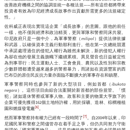
改善政府機構之間的協調並統一各種法規——所有這些都將帶來
投資者有效為印尼經濟成長故事作出貢獻所需更多的法規確定
性。」
佐科威正表現出實現這企業「成長故事」的意圖。跟他的前任
一樣，他不僅與經濟和政治精英，更與軍隊和警察同床共寢。
印尼政府只是一個中介，為軍事警察（
milipol
）提供法律依據
和武器，以確保資本主義行動順利進行。他在第一次總統競選
中承諾處理過住的侵犯人權行為雖然未解決，新的侵犯人權行
為卻在他的發展主義旗幟下繼續累積。異見聲音也日益被定性
為刑事罪行：民主運動人士、工會會員、農民以及性別和宗教
少數群體都遭受越來越多的警察暴力，而諸如在資源豐富的西
巴布亞的原住民反抗力量亦面臨不斷擴大的軍事存在和鎮壓。
軍事警察同時也參與了新的大型項目，例如首都（
ibukota
negara
）。這些項目由綜合法案關於新首都的部份規管。「慣
犯」諸如退休警察或軍事人物。政客和主要的物業大亨旗下的
企業可優先獲得162個土地特許權，用於採礦、造林、棕櫚種植
[6]
園和燃煤發電廠
。
[7]
然而軍事警察持有權力已經有一段時間了
。自2004年以來，印
尼國民軍和警察之間儘管存在着手足之爭，但仍共同努力守衛
所謂的「國家重要物品」。這是前總統梅加瓦蒂·蘇卡諾普特麗