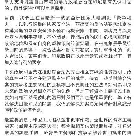
勢力支持擁護自由市場的暴力政權更替在印尼是有先例可循
的，而且隨時也可以重覆採用。
目前，我們正在目睹新一波的亞洲國家大幅調動「緊急權
力」，以執行嚴厲的國家安全法。菲律賓的反恐法案與北京在
香港實施的國家安全法不僅在時機安排上相同，兩者更將異見
者定性為刑事犯罪，不分國界。泰國當前的民主危機與軍隊的
政治地位和國家自身的威權傾向並駕齊驅。在柏克萊黑手黨強
勢回歸的影響下，綜合法案不斷向前發展，實行軍事化的「商
人習慣法」萬事俱備。印尼政府正以此示意它或者就是下一個
加入這行列的國家。
中央政府和企業在推動綜合法案方面相互交織的性質證明，政
治真空中並不存在對更民主治理的威脅。儘管一些反對綜合法
案的抗爭者主要關心的是模糊且不負責任的立法將如何為印尼
未來的政治格局樹立不好的先例，但是了解資本主義和民主制
度如何相互助長彼此的濫用對我們而言也是很重要的。為了有
效解決困擾印尼的問題，我們的解決方案必須同時針對意識形
態和政治經濟問題。
最重要的是，印尼工人階級並非孤軍作戰。全世界的資本主義
國家（威權主義國家與否）都承機相互借鑒以期集權，並通過
嚴厲的鎮壓手段，威脅民主勞動和抗爭者艱苦奮鬥換來的勝