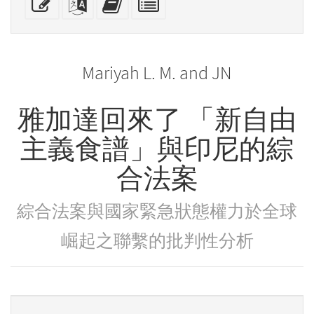
devices)
friendly)
attachme
this
this
this
individual
text
text
text
parts
to
for
the
the
Mariyah L. M. and JN
bookbuilder
bookbuilder
雅加達回來了 「新自由
主義食譜」與印尼的綜
合法案
綜合法案與國家緊急狀態權力於全球
崛起之聯繫的批判性分析