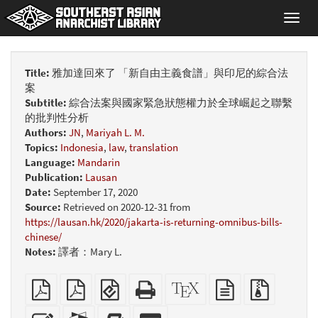
Toggl
navig
Title:
雅加達回來了 「新自由主義食譜」與印尼的綜合法
案
Subtitle:
綜合法案與國家緊急狀態權力於全球崛起之聯繫
的批判性分析
Authors:
JN
,
Mariyah L. M.
Topics:
Indonesia
,
law
,
translation
Language:
Mandarin
Publication:
Lausan
Date:
September 17, 2020
Source:
Retrieved on 2020-12-31 from
https://lausan.hk/2020/jakarta-is-returning-omnibus-bills-
chinese/
Notes:
譯者：Mary L.
Plain
A4
EPUB
Standalone
XeLaTeX
plain
Source
PDF
imposed
(for
HTML
source
text
files
PDF
mobile
(printer-
source
with
Edit
Translate
Add
Select