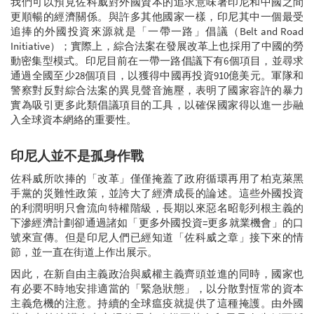
我們可以預見佐科威對外國資本的追求意味著印尼和中國之間
更順暢的經濟關係。與許多其他國家一樣，印尼其中一個最受
追捧的外國投資來源就是「一帶一路」倡議（Belt and Road
Initiative）；實際上，綜合法案在發展改革上也採用了中國的勞
動密集型模式。印尼目前在一帶一路倡議下有6個項目，並尋求
通過全國至少28個項目，以獲得中國再投資910億美元。軍隊和
警察對反對綜合法案的異見聲音施壓，表明了國家容許的暴力
實為吸引更多此類倡議項目的工具，以確保國家得以進一步融
入全球資本網絡的重要性。
印尼人並不是孤身作戰
佐科威所吹捧的「改革」僅僅掩蓋了政府循環再用了柏克萊黑
手黨的災難性政策，並誇大了經濟成長的論述。這些外國投資
的利潤明明只會流向特權階級，長期以來惡名昭彰列根主義的
下滲經濟計劃卻通過諸如「更多外國投資=更多就業機會」的口
號來宣傳。但是印尼人們已經知道「佐科威之章」接下來的情
節，並一直在街道上作出展示。
因此，在新自由主義政治與威權主義齊頭並進的同時，國家也
有必要不時地安排適當的「緊急狀態」，以分散對恆常的資本
主義危機的注意。持續的全球瘟疫就提供了這種掩護。由外國