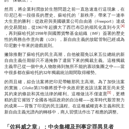
然而，將企業利潤放於生態問題之前一直急速進行這現象，在
印尼已有一段很長的歷史。蘇哈托的「新秩序」帶來了一連串
大生意的勝利：從政府與美國礦業公司自由港（Freeport）達成
[4]
的交易開始，從1967年起擴大了西巴布亞的殖民化直到今天
，再到蘇哈托於1998年與國際貨幣基金組織（IMF）簽署的歷史
性的商務合作意向書（LOI），新自由主義的放鬆管制已經成為
印尼數十年來的遊戲規則。
撇除推翻了蘇哈托的民主高潮，自他被罷免以來五位總統的新
自由主義任期卻只不過掩飾了遺留下來的獨裁主義。這種獨裁
主義早已從一個中央人物散佈到無所不能的寡頭集團之中——當
中很多都在蘇哈托的32年獨裁統治期間取得權勢。
的而且確，綜合法案將把印尼帶離那民主高潮。為了加快法案
的實施，
Cilaka
第170條將授予中央政府更改該法案甚至尚未受
[5]
其約束的條款和其他法律的權利。這種做法不僅違憲
，更糟
糕的是它摧毀了全國各地區政府的自治權——改革時代艱苦努力
的成果——背叛了印尼的民主議程。在這種威權資本主義和民主
新自由主義光譜內的轉移中，商人習慣法作出了相應的調整。
「佐科威之章」：中央集權及刑事定罪異見者