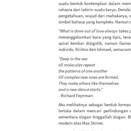
suatu bentuk kontemplasi dalam memb
rahasia dari labirin suatu karya. Demiki
pengetahuan, wujud dari mahakarya, se
simbol bahasa yang kompleks. Namun d
"
What is done out of love always takes 
menenggelamkan bara yang tipis, ter
spiral kembar dizigotik, namun Dama
individu. Kristus dan Ishmael, semaca
"Deep in the sea
all molecules repeat
the patterns of one another
till complex new ones are formed.
They make others like themselves
and a new dance starts."
- Richard Feynman
Aku melihatnya sebagai bentuk formas
terluka dalam mencari perlindungan 
sementara slogan tinggallah slogan. B
modern atas Max Stirner.