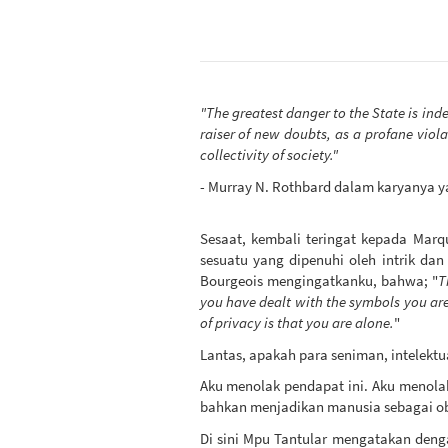
"The greatest danger to the State is inde
raiser of new doubts, as a profane viola
collectivity of society."
- Murray N. Rothbard dalam karyanya y
Sesaat, kembali teringat kepada Marqu
sesuatu yang dipenuhi oleh intrik da
Bourgeois mengingatkanku, bahwa; "
T
you have dealt with the symbols you are 
of privacy is that you are alone.
"
Lantas, apakah para seniman, intelektua
Aku menolak pendapat ini. Aku menola
bahkan menjadikan manusia sebagai obj
Di sini Mpu Tantular mengatakan deng