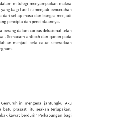
is dalam mitologi menyampaikan makna
" yang bagi Lao Tzu menjadi pencerahan
ya dari setiap masa dan bangsa menjadi
ang pencipta dan penciptaannya.
na perang dalam corpus delusional telah
eval. Semacam antioch dan qanon pada
lahian menjadi peta catur keberadaan
regnum.
. Gemuruh ini mengenai jantungku. Aku
batu prasasti itu seakan terlupakan,
jebak kawat berduri!" Perkabungan bagi