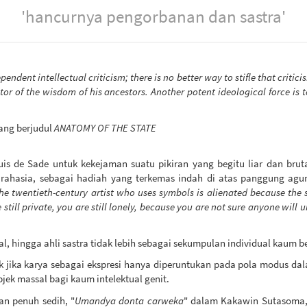
'hancurnya pengorbanan dan sastra'
pendent intellectual criticism; there is no better way to stifle that critic
tor of the wisdom of his ancestors. Another potent ideological force is 
ang berjudul
ANATOMY OF THE STATE
is de Sade untuk kekejaman suatu pikiran yang begitu liar dan bruta
n rahasia, sebagai hadiah yang terkemas indah di atas panggung agu
he twentieth-century artist who uses symbols is alienated because the s
still private, you are still lonely, because you are not sure anyone will 
l, hingga ahli sastra tidak lebih sebagai sekumpulan individual kaum b
k jika karya sebagai ekspresi hanya diperuntukan pada pola modus da
ek massal bagi kaum intelektual genit.
an penuh sedih, "
Umandya donta carweka
" dalam Kakawin Sutasoma, 