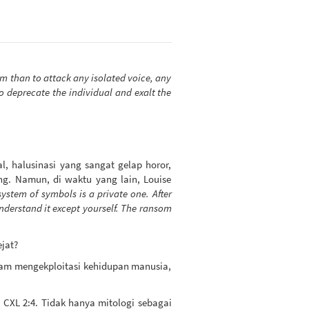
ism than to attack any isolated voice, any
to deprecate the individual and exalt the
l, halusinasi yang sangat gelap horor,
ng. Namun, di waktu yang lain, Louise
ystem of symbols is a private one. After
understand it except yourself. The ransom
ejat?
lam mengekploitasi kehidupan manusia,
CXL 2:4. Tidak hanya mitologi sebagai