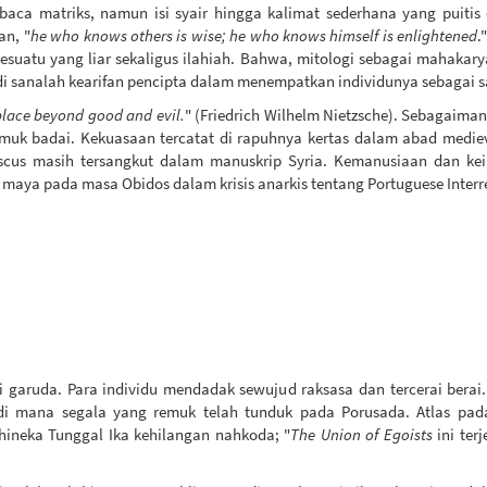
aca matriks, namun isi syair hingga kalimat sederhana yang puit
an, "
he who knows others is wise; he who knows himself is enlightened
.
suatu yang liar sekaligus ilahiah. Bahwa, mitologi sebagai mahakar
i sanalah kearifan pencipta dalam menempatkan individunya sebagai s
place beyond good and evil.
" (Friedrich Wilhelm Nietzsche). Sebagaima
amuk badai. Kekuasaan tercatat di rapuhnya kertas dalam abad medi
scus masih tersangkut dalam manuskrip Syria. Kemanusiaan dan kei
m maya pada masa Obidos dalam krisis anarkis tentang Portuguese Inter
i garuda. Para individu mendadak sewujud raksasa dan tercerai berai
di mana segala yang remuk telah tunduk pada Porusada. Atlas pada 
hineka Tunggal Ika kehilangan nahkoda; "
The Union of Egoists
ini ter