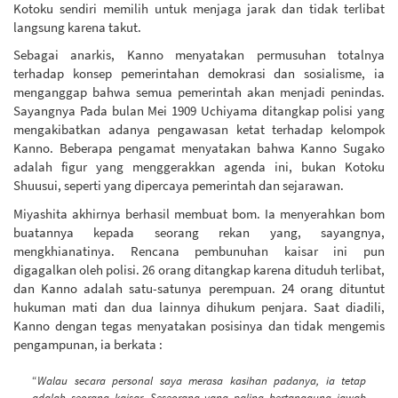
Kotoku sendiri memilih untuk menjaga jarak dan tidak terlibat
langsung karena takut.
Sebagai anarkis, Kanno menyatakan permusuhan totalnya
terhadap konsep pemerintahan demokrasi dan sosialisme, ia
menganggap bahwa semua pemerintah akan menjadi penindas.
Sayangnya Pada bulan Mei 1909 Uchiyama ditangkap polisi yang
mengakibatkan adanya pengawasan ketat terhadap kelompok
Kanno. Beberapa pengamat menyatakan bahwa Kanno Sugako
adalah figur yang menggerakkan agenda ini, bukan Kotoku
Shuusui, seperti yang dipercaya pemerintah dan sejarawan.
Miyashita akhirnya berhasil membuat bom. Ia menyerahkan bom
buatannya kepada seorang rekan yang, sayangnya,
mengkhianatinya. Rencana pembunuhan kaisar ini pun
digagalkan oleh polisi. 26 orang ditangkap karena dituduh terlibat,
dan Kanno adalah satu-satunya perempuan. 24 orang dituntut
hukuman mati dan dua lainnya dihukum penjara. Saat diadili,
Kanno dengan tegas menyatakan posisinya dan tidak mengemis
pengampunan, ia berkata :
“
Walau secara personal saya merasa kasihan padanya, ia tetap
adalah seorang kaisar. Seseorang yang paling bertanggung jawab