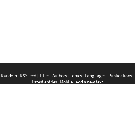
Random
|
RSS feed
|
Titles
|
Authors
|
Topics
|
Languages
|
Publications
|
Latest entries
|
Mobile
|
Add a new text
English
|
Bahasa Indonesia
|
Bahasa Melayu
|
Tagalog
|
Bisaya
|
ภาษา
ไทย
|
Tiếng Việt
|
中文
|
မြန်မာစာ
|
ພາສາລາວ
|
ភាសាខ្មែរ
The Anarchist Library
Southeast Asian Anarchist Library
Perpustakaan Anarkis
Aklatan Anarkista