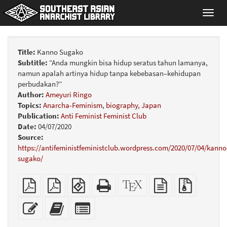
Toggl
navig
Title:
Kanno Sugako
Subtitle:
“Anda mungkin bisa hidup seratus tahun lamanya,
namun apalah artinya hidup tanpa kebebasan–kehidupan
perbudakan?”
Author:
Ameyuri Ringo
Topics:
Anarcha-Feminism
,
biography
,
Japan
Publication:
Anti Feminist Feminist Club
Date:
04/07/2020
Source:
https://antifeministfeministclub.wordpress.com/2020/07/04/kanno
sugako/
Plain
A4
EPUB
Standalone
XeLaTeX
plain
Source
PDF
imposed
(for
HTML
source
text
files
PDF
mobile
(printer-
source
with
Edit
Add
Select
devices)
friendly)
attachme
this
this
individual
text
text
parts