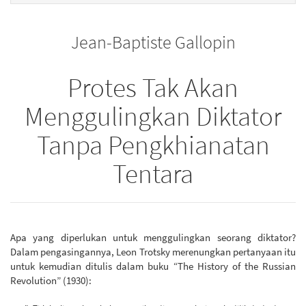
to
for
the
the
Jean-Baptiste Gallopin
bookbuilder
bookbuilder
Protes Tak Akan
Menggulingkan Diktator
Tanpa Pengkhianatan
Tentara
Apa yang diperlukan untuk menggulingkan seorang diktator?
Dalam pengasingannya, Leon Trotsky merenungkan pertanyaan itu
untuk kemudian ditulis dalam buku “The History of the Russian
Revolution” (1930):