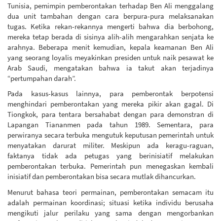
Tunisia, pemimpin pemberontakan terhadap Ben Ali menggalang
dua unit tambahan dengan cara berpura-pura melaksanakan
tugas. Ketika rekan-rekannya mengerti bahwa dia berbohong,
mereka tetap berada di sisinya alih-alih mengarahkan senjata ke
arahnya. Beberapa menit kemudian, kepala keamanan Ben Ali
yang seorang loyalis meyakinkan presiden untuk naik pesawat ke
Arab Saudi, mengatakan bahwa ia takut akan terjadinya
“pertumpahan darah”.
Pada kasus-kasus lainnya, para pemberontak berpotensi
menghindari pemberontakan yang mereka pikir akan gagal. Di
Tiongkok, para tentara bersahabat dengan para demonstran di
Lapangan Tiananmen pada tahun 1989. Sementara, para
perwiranya secara terbuka mengutuk keputusan pemerintah untuk
menyatakan darurat militer. Meskipun ada keragu-raguan,
faktanya tidak ada petugas yang berinisiatif melakukan
pemberontakan terbuka. Pemerintah pun menegaskan kembali
inisiatif dan pemberontakan bisa secara mutlak dihancurkan.
Menurut bahasa teori permainan, pemberontakan semacam itu
adalah permainan koordinasi; situasi ketika individu berusaha
mengikuti jalur perilaku yang sama dengan mengorbankan