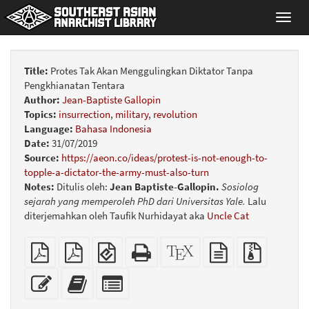
Toggl
navig
Title:
Protes Tak Akan Menggulingkan Diktator Tanpa
Pengkhianatan Tentara
Author:
Jean-Baptiste Gallopin
Topics:
insurrection
,
military
,
revolution
Language:
Bahasa Indonesia
Date:
31/07/2019
Source:
https://aeon.co/ideas/protest-is-not-enough-to-
topple-a-dictator-the-army-must-also-turn
Notes:
Ditulis oleh:
Jean Baptiste-Gallopin.
Sosiolog
sejarah yang memperoleh PhD dari Universitas Yale.
Lalu
diterjemahkan oleh Taufik Nurhidayat aka
Uncle Cat
Plain
A4
EPUB
Standalone
XeLaTeX
plain
Source
PDF
imposed
(for
HTML
source
text
files
PDF
mobile
(printer-
source
with
Edit
Add
Select
devices)
friendly)
attachme
this
this
individual
text
text
parts