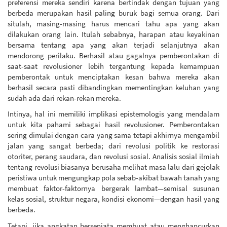
preferensi mereka sendiri karena bertindak dengan tujuan yang
berbeda merupakan hasil paling buruk bagi semua orang. Dari
situlah, masing-masing harus mencari tahu apa yang akan
dilakukan orang lain. Itulah sebabnya, harapan atau keyakinan
bersama tentang apa yang akan terjadi selanjutnya akan
mendorong perilaku. Berhasil atau gagalnya pemberontakan di
saat-saat revolusioner lebih tergantung kepada kemampuan
pemberontak untuk menciptakan kesan bahwa mereka akan
berhasil secara pasti dibandingkan mementingkan keluhan yang
sudah ada dari rekan-rekan mereka.
Intinya, hal ini memiliki implikasi epistemologis yang mendalam
untuk kita pahami sebagai hasil revolusioner. Pemberontakan
sering dimulai dengan cara yang sama tetapi akhirnya mengambil
jalan yang sangat berbeda; dari revolusi politik ke restorasi
otoriter, perang saudara, dan revolusi sosial. Analisis sosial ilmiah
tentang revolusi biasanya berusaha melihat masa lalu dari gejolak
peristiwa untuk mengungkap pola sebab-akibat bawah tanah yang
membuat faktor-faktornya bergerak lambat—semisal susunan
kelas sosial, struktur negara, kondisi ekonomi—dengan hasil yang
berbeda.
Tetapi, jika angkatan bersenjata membuat atau menghancurkan