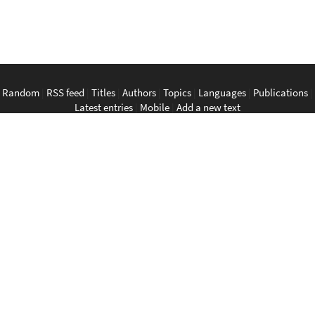
Random
|
RSS feed
|
Titles
|
Authors
|
Topics
|
Languages
|
Publications
|
Latest entries
|
Mobile
|
Add a new text
English
|
Bahasa Indonesia
|
Bahasa Melayu
|
Tagalog
|
Bisaya
|
ภาษา
ไทย
|
Tiếng Việt
|
中文
|
မြန်မာစာ
|
ພາສາລາວ
|
ភាសាខ្មែរ
The Anarchist Library
Southeast Asian Anarchist Library
Perpustakaan Anarkis
Aklatan Anarkista
​ห้องสมุด​อนาธิปไตย
Thư viện ảo Chủ nghĩa Vô trị vùng Đông Nam Á
无政府主义文库
@SEAanarkisLibrary@ni.hil.ist