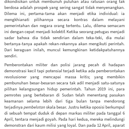
dikondisikan untuk membunuh puluhan atau ratusan orang tak
berdosa adalah prospek yang sering sangat tidak menyenangkan.
Dilema ini, pertama-tama akan menjadi etika individual: ia
mengkhianati pilihannya secara kontras dalam melayani
pemerintahan dan negara orang tertentu. Lalu, dilema semacam
ini dengan cepat menjadi kolektif. Ketika seorang petugas menjadi
sadar bahwa dia tidak sendirian dalam teka-teki, dia mulai
bertanya-tanya apakah rekan-rekannya akan mengikuti perintah.
Dari keraguan inilah, muncul kemungkinan ketidakpatuhannya
sendiri.
Pemberontakan militer dan polisi jarang pecah di hadapan
demonstrasi kecil tapi potensial terjadi ketika ada pemberontakan
revolusioner yang mencapai massa kritis; yang membikin
pembunuhan besar-besaran secara tak adil menjadi satu-satunya
pilihan kelangsungan hidup pemerintah. Tahun 2019 ini, para
pemrotes yang bertebaran di Sudan telah menentang pasukan
keamanan selama lebih dari tiga bulan tanpa mendorong
terjadinya
pembelotan
skala besar. Justru ketika oposisi berkumpul
di sebuah tempat duduk di depan markas militer pada tanggal 6
April, tentara menjadi goyah. Pada hari kedua, mereka melindungi
demonstran dari kaum milisi yang loyal. Dan pada 12 April, aparat