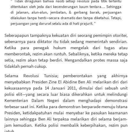
" Tidak diragukan bahwa nasib setiap revolusi pada titik tertentu
ditentukan oleh jeda dari kecenderungan kaum tentara… Sehingga
di jalanan, alun-alun, jembatan, & gerbang barak, perjuangan
dilakukan tanpa henti—secara dramatis dan tanpa diketahui. Tetapi,
perjuangan yang darurat selalu ada di hati prajurit. "
Seberapapun tampaknya kekuatan diri seorang pemimpin otoriter,
sebenarnya para diktator itu tidak sedang memerintah sendirian.
Ketika para penegak hukum mengelak dari tugas atau
memberontak, rezim akan runtuh. Sebaliknya, ketika mereka tetap
setia, rezim akan tetap berdiri. Mengandalkan protes massa saja
tidaklah pernah cukup.
Selama Revolusi Tunisia; pemberontakan yang akhirnya
menyebabkan Presiden Zine El Abidine Ben Ali melarikan diri dari
kekuasaannya pada 14 Januari 2011, dimulai dari sebuah unit
polisi elit—yang secara luar biasa dikerahkan untuk melindungi
Kementerian Dalam Negeri dalam menghadapi demonstrasi
terbesar saat ini. Ketika para demonstran berparade menuju Istana
Presiden, ketidakpatuhan mulai menyebar ke pasukan keamanan
lainnya sehingga Ben Ali terpaksa melarikan diri selama berjam-
jam kemudian. Ketika polisi membalik keberpihakan, rezim pun
jatuh.