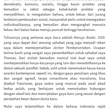
demokratis, komunis, sosialis, hingga kaum proletar yang
kemudian ia sebut sebagai katak-katak proletar yang
menyedihkan. Ia mengatakan bahwa, untuk keluar dari jurang
terdalam pembusukan sosial, masyarakat perlu untuk menegaskan
individualitasnya, yang kemudian akan mengangkat manusia
keluar dari batas-batas menuju puncak tertinggi kerohanian.
Tulisannya yang pertama saya baca adalah
Menuju Badai. 1919.
yang saya dapat dari seorang sahabat yang juga menjadi rekan
saya dalam menterjemahkan
Jeritan Pemberontakan
. Ucapan
terima kasih yang sangat saya persembahkan untuk sahabat saya
Thomas. Dari sinilah kemudian muncul niat kuat saya untuk
menterjemahkan karya-karyanya yang lain dan menerbitkannya ke
dalam sebuah pamflet. Sebab, sulit untuk menemukan karya-karya
anarkis kontemporer seperti ini, dengan gaya penulisan yang khas
dan sangat agresif, tanpa romantisme atau moralisme, bisa
disebut Futurisme, gaya sastra yang muncul pada awal abad
kedua puluh, yang bertujuan untuk memutuskan hubungan
dengan abad lalu dan menciptakan gaya baru yang sesuai dengan
perubahan besar dalam dunia baru.
Mulai saya terjemahkan ke dalam bahasa indonesia sejak