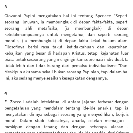
3
Giovanni Papini mengatakan hal ini tentang Spencer: "Seperti
seorang ilmuwan, ia membungkuk di depan fakta-fakta, seperti
seorang ahli metafisika, (ia membungkuk) di depan
ketidakmampuannya untuk mengetahui, dan seperti seorang
moralis, (ia membungkuk) di depan fakta kekal hukum alam.
Filosofinya berisi rasa takut, ketidaktahuan dan kepatuhan:
kebajikan yang besar di hadapan Kristus, tetapi kejahatan luar
biasa untuk seseorang yang menginginkan supremasi individual. Ia
tidak lebih dan tidak kurang dari pemalsu individualisme "Dan.
Meskipun aku sama sekali bukan seorang Papinian, tapi dalam hal
ini, aku sedang menyelesaikan kesepakatan dengannya.
4
E. Zoccoli adalah intelektual di antara jajaran terbesar dengan
pengetahuan yang mendalam tentang ide-ide anarkis, tapi ia
menyatakan dirinya sebagai seorang yang menyedihkan, borjuis
moral. Dalam studi kolosalnya, anarki, setelah memagari -
meskipun dengan tenang dan dengan beberapa alasan -
menentang para agitator terbesar dari ide-ide anarkis, dari Stirner