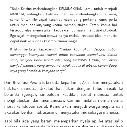
"Salib Kristus melambangkan KEMUNGKINAN kamu untuk menjadi
MANUSIA, sedangkan’ hak-hak manusia’ melambangkan hal yang
sama. Untuk Mencapai kesempurnaan yang pertama kamu perlu
untuk menuhankan, yang kedua memanusiakan. Tetapi kedua hal
tersebut jelas menyatakan ketidaksempurnaan manusia-individual.
Ego sejati menegaskan bahwa hanya melalui realisasi ideal manusia
dapat naik ke puncak kesempurnaan magis.
Kristus berkata kepadamu:
“jikalau kau akan dengan sabar
menunggu kesunyian kalvari untuk kemudian memakumu diatas
salib, menjadi sosok seperti AKU, sang MANUSIA TUHAN, Kau akan
menjadi manusia yang sempurna, layak duduk di sebelah kanan Bapa
saya yang berada di kerajaan sorga”.
Dan Revolusi Perancis berkata kepadamu: Aku akan menyatakan
hak-hak manusia. Jikalau kau akan dengan tulus masuk ke
beranda (gereja), simboldari keadilan sosial manusia untuk
menghaluskan dan memanusiawikan-mu melalui norma-norma
moral kehidupan sosial, Kamu akan menjadi warga negara dan
aku akan berikan hak asasimu, menyatakanmu sebagai manusia.
Tapi bila ada yang berani melemparkan nyala api ke atas salib
dimana sang manusia Tuhan tergantung dan meja dimana hak