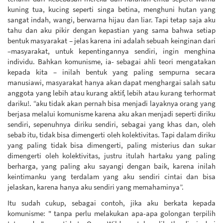
kuning tua, kucing seperti singa betina, menghuni hutan yang
sangat indah, wangi, berwarna hijau dan liar. Tapi tetap saja aku
tahu dan aku pikir dengan kepastian yang sama bahwa setiap
bentuk masyarakat – jelas karena ini adalah sebuah keinginan dari
–masyarakat, untuk kepentingannya sendiri, ingin menghina
individu. Bahkan komunisme, ia- sebagai ahli teori mengatakan
kepada kita – inilah bentuk yang paling sempurna secara
manusiawi, masyarakat hanya akan dapat menghargai salah satu
anggota yang lebih atau kurang aktif, lebih atau kurang terhormat
dariku!. “aku tidak akan pernah bisa menjadi layaknya orang yang
berjasa melalui komunisme karena aku akan menjadi seperti diriku
sendiri, sepenuhnya diriku sendiri, sebagai yang khas dan, oleh
sebab itu, tidak bisa dimengerti oleh kolektivitas. Tapi dalam diriku
yang paling tidak bisa dimengerti, paling misterius dan sukar
dimengerti oleh kolektivitas, justru itulah hartaku yang paling
berharga, yang paling aku sayangi dengan baik, karena inilah
keintimanku yang terdalam yang aku sendiri cintai dan bisa
jelaskan, karena hanya aku sendiri yang memahaminya”.
Itu sudah cukup, sebagai contoh, jika aku berkata kepada
komunisme: " tanpa perlu melakukan apa-apa golongan terpilih