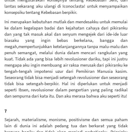
lantas sekarang aku ulangi di Iconoclasta! untuk menyampaikan
konsepsiku tentang Kebebasan berpikir.
Ini merupakan kebutuhan mutlak dan mendesakku untuk memulai
ke dalam kegelapan badai dan kejahatan cahaya dari pikiranku
dan yang tak masuk akal dan senyum mengejek dari ide-ide luar
biasaku yang ingin bebas berkelana, bangga dan
megah,mempertunjukkan ketelanjangannya tanpa malu-malu dan
penuh semangat, melalui dunia dalam mencari rangkulan yang
kuat. Tidak ada yang bisa lebih revolusioner dariku, tapi ini justru
mengapa aku ingin membuang air raksa merusak dari pikiranku ke
tengah-tengah impotensi uzur dari Pemikiran Manusia kasim.
Seseorang tidak bisa menjadi setengah revolusioner dan seseorang
tidak bisa setengah-berpikir. Hal ini diperlukan untuk menjadi
seperti Ibsen, revolusioner dalam pengertian yang paling radikal
dan sempurna dari kata itu. Dan aku merasa bahwa aku seperti itu!
7
Sejarah, materialisme, monisme, positivisme dan semua paham
lain di dunia ini adalah pedang tua dan berkarat yang tidak
berguna bagiku dan tidak akan menjadi perhatianku. Prinsipku