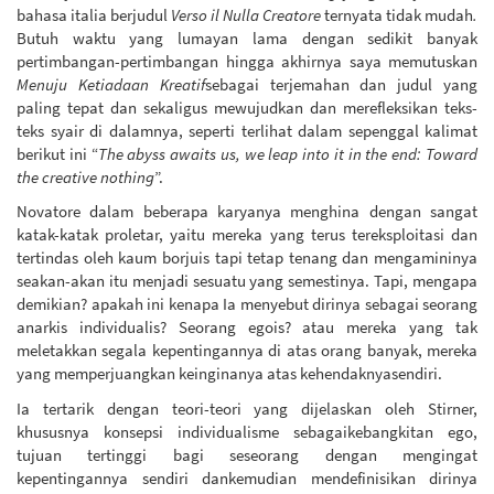
bahasa italia berjudul
Verso il Nulla Creatore
ternyata tidak mudah
.
Butuh waktu yang lumayan lama dengan sedikit banyak
pertimbangan-pertimbangan hingga akhirnya saya memutuskan
Menuju Ketiadaan Kreatif
sebagai terjemahan dan judul yang
paling tepat dan sekaligus mewujudkan dan merefleksikan teks-
teks syair di dalamnya, seperti terlihat dalam sepenggal kalimat
berikut ini “
The abyss awaits us, we leap into it in the end: Toward
the creative nothing
”.
Novatore dalam beberapa karyanya menghina dengan sangat
katak-katak proletar, yaitu mereka yang terus tereksploitasi dan
tertindas oleh kaum borjuis tapi tetap tenang dan mengamininya
seakan-akan itu menjadi sesuatu yang semestinya. Tapi, mengapa
demikian? apakah ini kenapa Ia menyebut dirinya sebagai seorang
anarkis individualis? Seorang egois? atau mereka yang tak
meletakkan segala kepentingannya di atas orang banyak, mereka
yang memperjuangkan keinginanya atas kehendaknyasendiri.
Ia tertarik dengan teori-teori yang dijelaskan oleh Stirner,
khususnya konsepsi individualisme sebagaikebangkitan ego,
tujuan tertinggi bagi seseorang dengan mengingat
kepentingannya sendiri dankemudian mendefinisikan dirinya