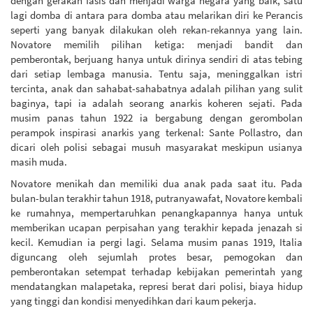
dengan gerakan fasis dan menjadi warga negara yang baik, satu
lagi domba di antara para domba atau melarikan diri ke Perancis
seperti yang banyak dilakukan oleh rekan-rekannya yang lain.
Novatore memilih pilihan ketiga: menjadi bandit dan
pemberontak, berjuang hanya untuk dirinya sendiri di atas tebing
dari setiap lembaga manusia. Tentu saja, meninggalkan istri
tercinta, anak dan sahabat-sahabatnya adalah pilihan yang sulit
baginya, tapi ia adalah seorang anarkis koheren sejati. Pada
musim panas tahun 1922 ia bergabung dengan gerombolan
perampok inspirasi anarkis yang terkenal: Sante Pollastro, dan
dicari oleh polisi sebagai musuh masyarakat meskipun usianya
masih muda.
Novatore menikah dan memiliki dua anak pada saat itu. Pada
bulan-bulan terakhir tahun 1918, putranyawafat, Novatore kembali
ke rumahnya, mempertaruhkan penangkapannya hanya untuk
memberikan ucapan perpisahan yang terakhir kepada jenazah si
kecil. Kemudian ia pergi lagi. Selama musim panas 1919, Italia
diguncang oleh sejumlah protes besar, pemogokan dan
pemberontakan setempat terhadap kebijakan pemerintah yang
mendatangkan malapetaka, represi berat dari polisi, biaya hidup
yang tinggi dan kondisi menyedihkan dari kaum pekerja.