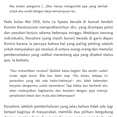
Aku bukan pengemis […]Aku hanya mengambil apa yang berhak
untuk aku ambil dengan daya kemampuan-ku.
Pada bulan Mei 1919, kota La Spezia berada di bawah kendali
Komite Revolusioner memproklamirkan diri, yang dirampas polisi
dan pasukan borjuis selama beberapa minggu. Meskipun seorang
individualis, Novatore (yang masih buron) berada di garis depan
Komisi karena ia percaya bahwa hal yang paling penting adalah
untuk menyalakan api revolusi di antara orang-orang dan memulai
pemberontakan yang radikal menentang apa yang disebut status
quo. Ia berkata.
“Kau menantikan revolusi? Baiklah kalau begitu! Aku sendiri sudah
mulai sejak lama! Bila kau telah siap –Oh, tuhan, betapa ini
penantian yang tak ada habis-habisnya!– aku tidak keberatan
berjalan denganmu untuk sementara! Tapi ketika kau berhenti aku
akan melanjutkan kegilaanku dan berjalan dengan jaya menuju
penaklukan besar dan mulia atas kehampaan!
Novatore, setelah pemberitahuan yang jelas bahwa tidak ada lagi
tempat baginya di masyarakat, memiliki dua pilihan: bergabung