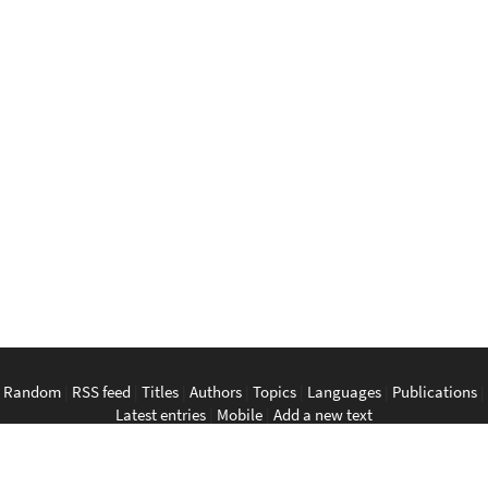
Random
|
RSS feed
|
Titles
|
Authors
|
Topics
|
Languages
|
Publications
|
Latest entries
|
Mobile
|
Add a new text
English
|
Bahasa Indonesia
|
Bahasa Melayu
|
Tagalog
|
Bisaya
|
ภาษา
ไทย
|
Tiếng Việt
|
中文
|
မြန်မာစာ
|
ພາສາລາວ
|
ភាសាខ្មែរ