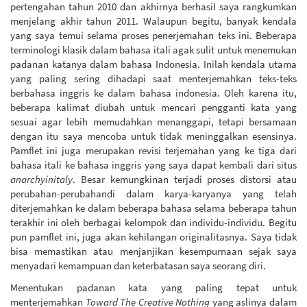
pertengahan tahun 2010 dan akhirnya berhasil saya rangkumkan
menjelang akhir tahun 2011. Walaupun begitu, banyak kendala
yang saya temui selama proses penerjemahan teks ini. Beberapa
terminologi klasik dalam bahasa itali agak sulit untuk menemukan
padanan katanya dalam bahasa Indonesia. Inilah kendala utama
yang paling sering dihadapi saat menterjemahkan teks-teks
berbahasa inggris ke dalam bahasa indonesia. Oleh karena itu,
beberapa kalimat diubah untuk mencari pengganti kata yang
sesuai agar lebih memudahkan menanggapi, tetapi bersamaan
dengan itu saya mencoba untuk tidak meninggalkan esensinya.
Pamflet ini juga merupakan revisi terjemahan yang ke tiga dari
bahasa itali ke bahasa inggris yang saya dapat kembali dari situs
anarchyinitaly
. Besar kemungkinan terjadi proses distorsi atau
perubahan-perubahandi dalam karya-karyanya yang telah
diterjemahkan ke dalam beberapa bahasa selama beberapa tahun
terakhir ini oleh berbagai kelompok dan individu-individu. Begitu
pun pamflet ini, juga akan kehilangan originalitasnya. Saya tidak
bisa memastikan atau menjanjikan kesempurnaan sejak saya
menyadari kemampuan dan keterbatasan saya seorang diri.
Menentukan padanan kata yang paling tepat untuk
menterjemahkan
Toward The Creative Nothing
yang aslinya dalam