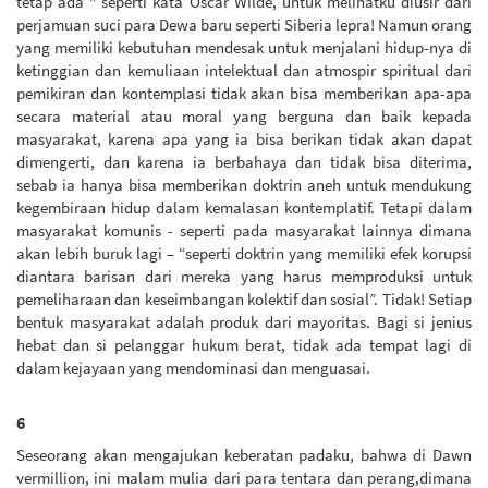
tetap ada " seperti kata Oscar Wilde, untuk melihatku diusir dari
perjamuan suci para Dewa baru seperti Siberia lepra! Namun orang
yang memiliki kebutuhan mendesak untuk menjalani hidup-nya di
ketinggian dan kemuliaan intelektual dan atmospir spiritual dari
pemikiran dan kontemplasi tidak akan bisa memberikan apa-apa
secara material atau moral yang berguna dan baik kepada
masyarakat, karena apa yang ia bisa berikan tidak akan dapat
dimengerti, dan karena ia berbahaya dan tidak bisa diterima,
sebab ia hanya bisa memberikan doktrin aneh untuk mendukung
kegembiraan hidup dalam kemalasan kontemplatif. Tetapi dalam
masyarakat komunis - seperti pada masyarakat lainnya dimana
akan lebih buruk lagi – “seperti doktrin yang memiliki efek korupsi
diantara barisan dari mereka yang harus memproduksi untuk
pemeliharaan dan keseimbangan kolektif dan sosial”. Tidak! Setiap
bentuk masyarakat adalah produk dari mayoritas. Bagi si jenius
hebat dan si pelanggar hukum berat, tidak ada tempat lagi di
dalam kejayaan yang mendominasi dan menguasai.
6
Seseorang akan mengajukan keberatan padaku, bahwa di Dawn
vermillion, ini malam mulia dari para tentara dan perang,dimana