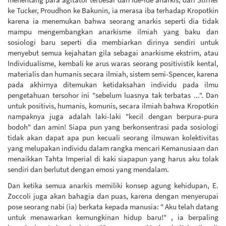
ke Tucker, Proudhon ke Bakunin, ia merasa iba terhadap Kropotkin
karena ia menemukan bahwa seorang anarkis seperti dia tidak
mampu mengembangkan anarkisme ilmiah yang baku dan
sosiologi baru seperti dia membiarkan dirinya sendiri untuk
menyebut semua kejahatan gila sebagai anarkisme ekstrim, atau
Individualisme, kembali ke arus waras seorang positivistik kental,
materialis dan humanis secara ilmiah, sistem semi-Spencer, karena
pada akhirnya ditemukan ketidaksahan individu pada ilmu
pengetahuan tersohor ini "sebelum luasnya tak terbatas ...". Dan
untuk positivis, humanis, komunis, secara ilmiah bahwa Kropotkin
nampaknya juga adalah laki-laki "kecil dengan berpura-pura
bodoh" dan amin! Siapa pun yang berkonsentrasi pada sosiologi
tidak akan dapat apa pun kecuali seorang ilmuwan kolektivitas
yang melupakan individu dalam rangka mencari Kemanusiaan dan
menaikkan Tahta Imperial di kaki siapapun yang harus aku tolak
sendiri dan berlutut dengan emosi yang mendalam.
Dan ketika semua anarkis memiliki konsep agung kehidupan, E.
Zoccoli juga akan bahagia dan puas, karena dengan menyerupai
pose seorang nabi (ia) berkata kepada manusia: " Aku telah datang
untuk menawarkan kemungkinan hidup baru!" , ia berpaling