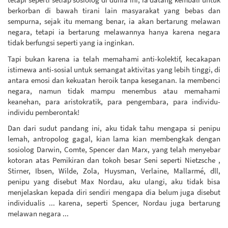
berkorban di bawah tirani lain masyarakat yang bebas dan
sempurna, sejak itu memang benar, ia akan bertarung melawan
negara, tetapi ia bertarung melawannya hanya karena negara
tidak berfungsi seperti yang ia inginkan.
Tapi bukan karena ia telah memahami anti-kolektif, kecakapan
istimewa anti-sosial untuk semangat aktivitas yang lebih tinggi, di
antara emosi dan kekuatan heroik tanpa keseganan. Ia membenci
negara, namun tidak mampu menembus atau memahami
keanehan, para aristokratik, para pengembara, para individu-
individu pemberontak!
Dan dari sudut pandang ini, aku tidak tahu mengapa si penipu
lemah, antropolog gagal, kian lama kian membengkak dengan
sosiolog Darwin, Comte, Spencer dan Marx, yang telah menyebar
kotoran atas Pemikiran dan tokoh besar Seni seperti Nietzsche ,
Stirner, Ibsen, Wilde, Zola, Huysman, Verlaine, Mallarmé, dll,
penipu yang disebut Max Nordau, aku ulangi, aku tidak bisa
menjelaskan kepada diri sendiri mengapa dia belum juga disebut
individualis ... karena, seperti Spencer, Nordau juga bertarung
melawan negara ...