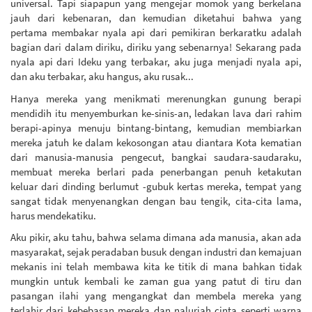
universal. Tapi siapapun yang mengejar momok yang berkelana
jauh dari kebenaran, dan kemudian diketahui bahwa yang
pertama membakar nyala api dari pemikiran berkaratku adalah
bagian dari dalam diriku, diriku yang sebenarnya! Sekarang pada
nyala api dari Ideku yang terbakar, aku juga menjadi nyala api,
dan aku terbakar, aku hangus, aku rusak...
Hanya mereka yang menikmati merenungkan gunung berapi
mendidih itu menyemburkan ke-sinis-an, ledakan lava dari rahim
berapi-apinya menuju bintang-bintang, kemudian membiarkan
mereka jatuh ke dalam kekosongan atau diantara Kota kematian
dari manusia-manusia pengecut, bangkai saudara-saudaraku,
membuat mereka berlari pada penerbangan penuh ketakutan
keluar dari dinding berlumut -gubuk kertas mereka, tempat yang
sangat tidak menyenangkan dengan bau tengik, cita-cita lama,
harus mendekatiku.
Aku pikir, aku tahu, bahwa selama dimana ada manusia, akan ada
masyarakat, sejak peradaban busuk dengan industri dan kemajuan
mekanis ini telah membawa kita ke titik di mana bahkan tidak
mungkin untuk kembali ke zaman gua yang patut di tiru dan
pasangan ilahi yang mengangkat dan membela mereka yang
terlahir dari kebebasan mereka dan naluriah cinta seperti warna