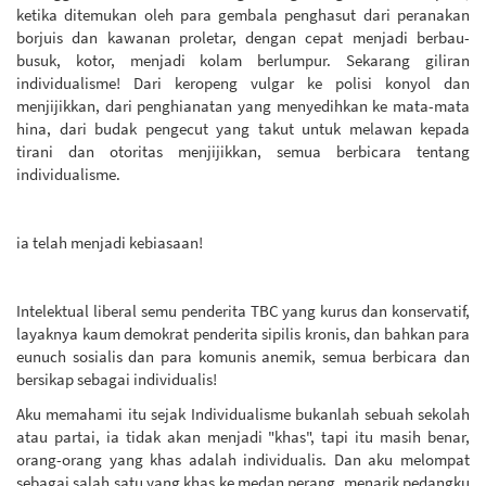
ketika ditemukan oleh para gembala penghasut dari peranakan
borjuis dan kawanan proletar, dengan cepat menjadi berbau-
busuk, kotor, menjadi kolam berlumpur. Sekarang giliran
individualisme! Dari keropeng vulgar ke polisi konyol dan
menjijikkan, dari penghianatan yang menyedihkan ke mata-mata
hina, dari budak pengecut yang takut untuk melawan kepada
tirani dan otoritas menjijikkan, semua berbicara tentang
individualisme.
ia telah menjadi kebiasaan!
Intelektual liberal semu penderita TBC yang kurus dan konservatif,
layaknya kaum demokrat penderita sipilis kronis, dan bahkan para
eunuch sosialis dan para komunis anemik, semua berbicara dan
bersikap sebagai individualis!
Aku memahami itu sejak Individualisme bukanlah sebuah sekolah
atau partai, ia tidak akan menjadi "khas", tapi itu masih benar,
orang-orang yang khas adalah individualis. Dan aku melompat
sebagai salah satu yang khas ke medan perang, menarik pedangku