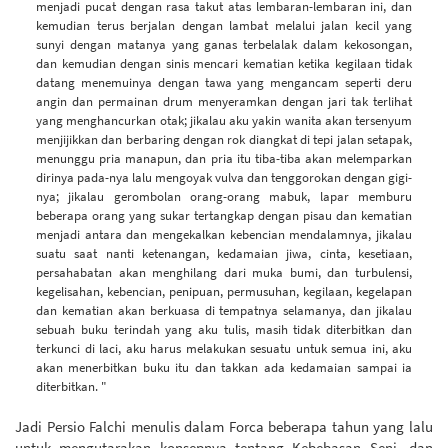
menjadi pucat dengan rasa takut atas lembaran-lembaran ini, dan
kemudian terus berjalan dengan lambat melalui jalan kecil yang
sunyi dengan matanya yang ganas terbelalak dalam kekosongan,
dan kemudian dengan sinis mencari kematian ketika kegilaan tidak
datang menemuinya dengan tawa yang mengancam seperti deru
angin dan permainan drum menyeramkan dengan jari tak terlihat
yang menghancurkan otak; jikalau aku yakin wanita akan tersenyum
menjijikkan dan berbaring dengan rok diangkat di tepi jalan setapak,
menunggu pria manapun, dan pria itu tiba-tiba akan melemparkan
dirinya pada-nya lalu mengoyak vulva dan tenggorokan dengan gigi-
nya; jikalau gerombolan orang-orang mabuk, lapar memburu
beberapa orang yang sukar tertangkap dengan pisau dan kematian
menjadi antara dan mengekalkan kebencian mendalamnya, jikalau
suatu saat nanti ketenangan, kedamaian jiwa, cinta, kesetiaan,
persahabatan akan menghilang dari muka bumi, dan turbulensi,
kegelisahan, kebencian, penipuan, permusuhan, kegilaan, kegelapan
dan kematian akan berkuasa di tempatnya selamanya, dan jikalau
sebuah buku terindah yang aku tulis, masih tidak diterbitkan dan
terkunci di laci, aku harus melakukan sesuatu untuk semua ini, aku
akan menerbitkan buku itu dan takkan ada kedamaian sampai ia
diterbitkan. "
Jadi Persio Falchi menulis dalam Forca beberapa tahun yang lalu
untuk mengutarakan konsepnya tentang Kebebasan Seni, dan