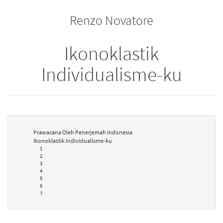
the
Renzo Novatore
bookbuilder
Ikonoklastik
Individualisme-ku
Prawacana Oleh Penerjemah Indonesia
Ikonoklastik Individualisme-ku
1
2
3
4
5
6
7