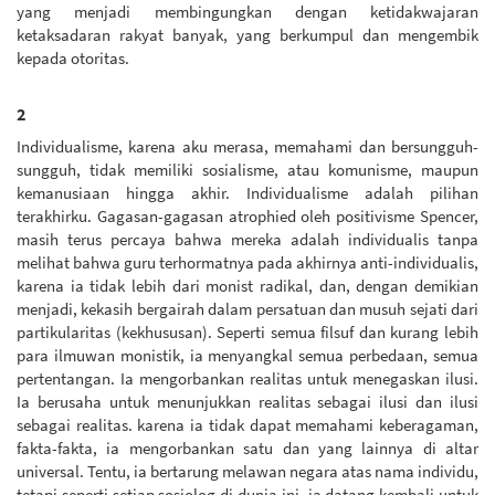
yang menjadi membingungkan dengan ketidakwajaran
ketaksadaran rakyat banyak, yang berkumpul dan mengembik
kepada otoritas.
2
Individualisme, karena aku merasa, memahami dan bersungguh-
sungguh, tidak memiliki sosialisme, atau komunisme, maupun
kemanusiaan hingga akhir. Individualisme adalah pilihan
terakhirku. Gagasan-gagasan atrophied oleh positivisme Spencer,
masih terus percaya bahwa mereka adalah individualis tanpa
melihat bahwa guru terhormatnya pada akhirnya anti-individualis,
karena ia tidak lebih dari monist radikal, dan, dengan demikian
menjadi, kekasih bergairah dalam persatuan dan musuh sejati dari
partikularitas (kekhususan). Seperti semua filsuf dan kurang lebih
para ilmuwan monistik, ia menyangkal semua perbedaan, semua
pertentangan. Ia mengorbankan realitas untuk menegaskan ilusi.
Ia berusaha untuk menunjukkan realitas sebagai ilusi dan ilusi
sebagai realitas. karena ia tidak dapat memahami keberagaman,
fakta-fakta, ia mengorbankan satu dan yang lainnya di altar
universal. Tentu, ia bertarung melawan negara atas nama individu,
tetapi seperti setiap sosiolog di dunia ini, ia datang kembali untuk