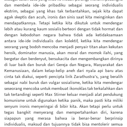
dan membela ide-ide pribadiku sebagai seorang individualis
ekstrim, sebagai yang khas tak terbantahkan, sejak kita dapat
agak skeptis dan acuh, ironis dan sinis saat kita meinginkan dan
mendapatkannya. Tetapi ketika kita dikutuk untuk mendengar
lebih atau kurang kaum sosialis berteori dengan tidak hormat dan
dengan kebodohan negara bahwa tidak ada ketidaksamaan
antara ide-ide individualis dan kolektif, ketika kita mendengar
seorang yang bodoh mencoba menjadi penyair titan akan kekutan
heroik, dominator manusia, akan moral dan momok ilahi, yang
bergetar dan berdenyut, bersukacita dan mengembangkan dirinya
di luar baik dan buruk dari Gereja dan Negara, Masyarakat dan
Kemanusiaan, dalam kelap-kelip aneh dari nyala api baru atas
cinta tak diakui, seperti pencipta lirik Zarathustra's, yang beralih
sebagai nabi buruk dan vulgar sosialisme, ketika kita mendengar
seseorang mencoba untuk membuat ikonoklas tak terkalahkan dan
tak tertandingi seperti Max Stirner keluar menjadi alat pendukung
komunisme untuk digunakan ketika panik, maka pasti kita miliki
senyum ironis menyeringai di bibir kita. Akan tetapi perlu untuk
tegas bangkit menyerang dan mempertahankan diri, karena
siapapun yang merasa bahwa ia benar-benar berprinsip
individualis, maksud dan tujuannya tidak bisa mentolerir semua