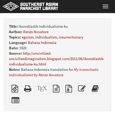
Toggl
navig
Title:
Ikonoklastik Individualisme-ku
Author:
Renzo Novatore
Topics:
egoism
,
individualism
,
insurrectionary
Language:
Bahasa Indonesia
Date:
1920
Source:
http://uncivilized-
uncivilizedimagination.blogspot.com/2011/06/ikonoklastik-
individualisme-ku.html
Notes:
Bahasa Indonesia translation for
My Iconoclastic
Individualismit by Renzo Novatore
EPUB
Standalone
XeLaTeX
plain
Source
Edit
Add
(for
HTML
source
text
files
this
this
mobile
(printer-
source
with
text
text
Select
devices)
friendly)
attachments
to
individual
the
parts
bookbui
for