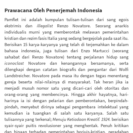
Prawacana Oleh Penerjemah Indonesia
Pamflet ini adalah kumpulan tulisan-tulisan dari sang egois
ekstrimis dan
illegalist
Renzo Novatore. Seorang anarkis
individualis murni yang memberontak melawan pemerintahan
kristian dan rezim fasis Italia yang sedang bergejolak pada saat itu.
Berisikan 15 karya-karyanya yang telah di terjemahkan ke dalam
bahasa indonesia, juga tulisan dari Enzo Martucci (seorang
sahabat dari Renzo Novatore) tentang perjalanan hidup sang
iconoclast
Novatore dan kenangannya bersamanya, serta
dilengkapi dengan catatan biografis dan pengantar dari Wolfi
Landstreicher. Novatore pada masa itu dengan tegas menentang
gereja beserta nilai-nilainya di masyarakat. Tak heran jika ia
menjadi musuh nomor satu yang dicari-cari oleh otoritas dan
orang-orang yang membencinya. Hingga akhir hayatnya, hari-
harinya ia isi dengan pelarian dan pemberontakan, berpindah-
pindah, menyebut dirinya sebagai pengembara intelektual yang
kemudian ia tuangkan di salah satu karyanya. Salah satu
tulisannya yang terkenal;
Menuju Ketiadaan Kreatif. 1924.
berisikan
syair-syair puitis revolusioner yang menghentak. Penuh kritikan
dan hinaan terhadap pemerintahan borjuis-kristian, peradaban