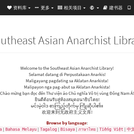
资料库
更多
相关项目
建书器
utheast Asian Anarchist Libr
Welcome to the Southeast Asian Anarchist Library!
Selamat datang di Perpustakaan Anarkis!
Maligayang pagdating sa Aklatan Anarkista!
Malipayon nga pag-abut sa Aklatan Anarkista!
Chào mừng bạn đọc đến Thư viện ảo Chủ nghĩa Vô trị vùng Đông Nam Á!
ยินดีต้อนรับ​สู่​ห้องสมุด​อนาธิปไตย!
မင်းမဲ့ဝါဒ စာကြည့်တိုက်မှ ကြိုဆိုပါ၏။
欢迎来到无政府主义文库!
Browse by language
:
|
|
|
|
|
|
a
Bahasa Melayu
Tagalog
Bisaya
ภาษาไทย
Tiếng Việt
中