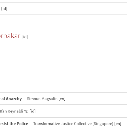
o
[id]
rbakar
[id]
y of Anarchy
— Simoun Magsalin
[en]
Ifan Reynaldi Yz.
[id]
sist the Police
— Transformative Justice Collective (Singapore)
[en]