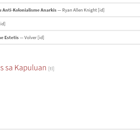
u Anti-Kolonialisme Anarkis
— Ryan Allen Knight
[id]
[id]
e Estetis
— Volver
[id]
s sa Kapuluan
[tl]