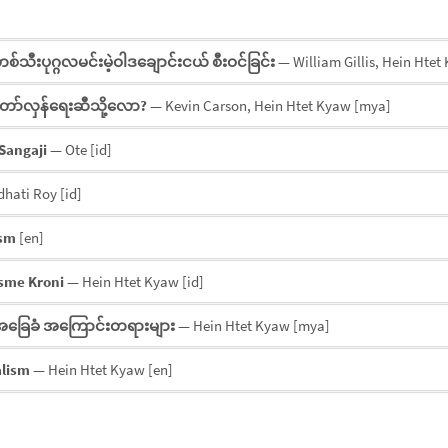
ီးပုဂ္ဂလမင်းမဲ့‌ဝါဒချောင်းငယ် စီးဝင်ခြင်း
— William Gillis, Hein Hte
ော်လှန်ရေးဆီသို့လော?
— Kevin Carson, Hein Htet Kyaw
[mya]
Sangaji
— Ote
[id]
dhati Roy
[id]
ism
[en]
sme Kroni
— Hein Htet Kyaw
[id]
စ်အခြေခံ အကြောင်းတရားများ
— Hein Htet Kyaw
[mya]
alism
— Hein Htet Kyaw
[en]