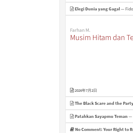
Elegi Dunia yang Gagal
— Fid
Farhan M.
Musim Hitam dan Te
2026年7月2日
The Black Scare and the Part
Patahkan Sayapmu Teman
— 
No Comment: Your Right to Re