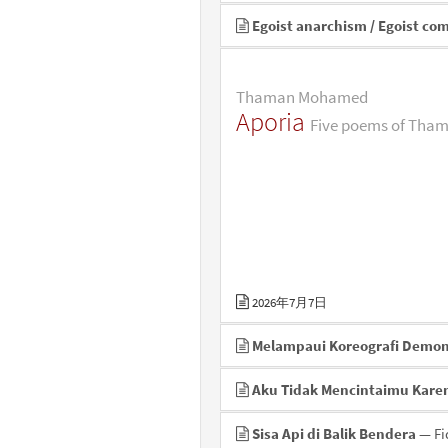
Egoist anarchism / Egoist c
Thaman Mohamed
Aporia
Five poems of Th
2026年7月7日
Melampaui Koreografi Demon
Aku Tidak Mencintaimu Kare
Sisa Api di Balik Bendera
— Fi