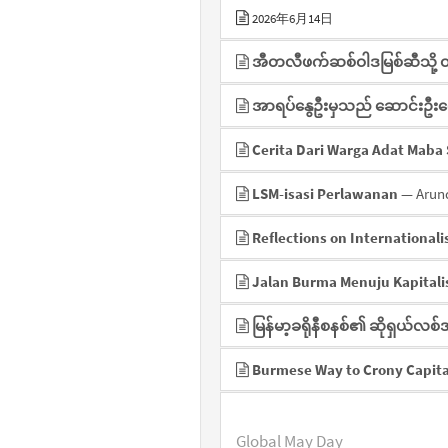
2026年6月14日
အီတလီဖက်ဆစ်ဝါဒမြစ်ဆီသို့ တစ်သ
အာရပ်နွေဦးမှသည် ဆောင်းဦးတ
Cerita Dari Warga Adat Maba 
LSM-isasi Perlawanan
— Arun
Reflections on International
Jalan Burma Menuju Kapitali
မြန်မာ့ခရိုနီစနစ်၏ ဆိုရှယ်လ
Burmese Way to Crony Capit
Global May Day