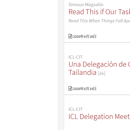
Simoun Magsalin
Read This if Our Ta
Read This When Things Fall Ap
2026年6月18日
ICL-CIT
Una Delegación de 
Tailandia
[es]
2026年6月14日
ICL-CIT
ICL Delegation Mee