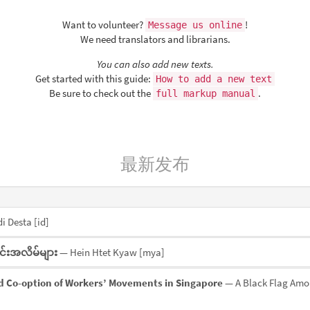
Want to volunteer?
!
Message us online
We need translators and librarians.
You can also add new texts.
Get started with this guide:
How to add a new text
Be sure to check out the
.
full markup manual
最新发布
di Desta
[id]
ုင်းအလိမ်များ
— Hein Htet Kyaw
[mya]
d Co-option of Workers’ Movements in Singapore
— A Black Flag Amo