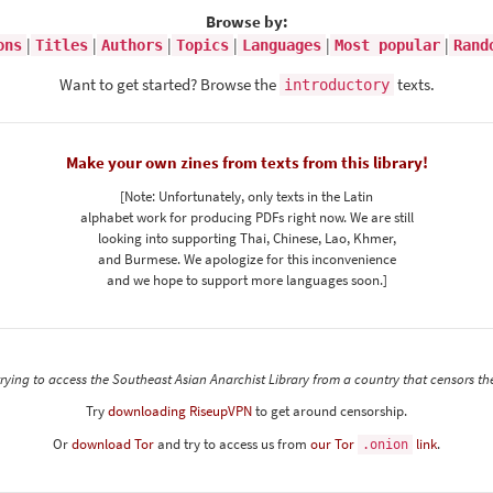
Browse by:
|
|
|
|
|
|
ons
Titles
Authors
Topics
Languages
Most popular
Rand
Want to get started? Browse the
texts.
introductory
Make your own zines from texts from this library!
[Note: Unfortunately, only texts in the Latin
alphabet work for producing PDFs right now. We are still
looking into supporting Thai, Chinese, Lao, Khmer,
and Burmese. We apologize for this inconvenience
and we hope to support more languages soon.]
rying to access the Southeast Asian Anarchist Library from a country that censors th
Try
downloading RiseupVPN
to get around censorship.
Or
download Tor
and try to access us from
our Tor
link
.
.onion