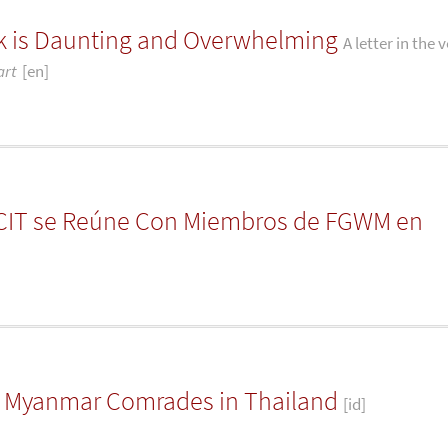
sk is Daunting and Overwhelming
A letter in the v
art
[en]
CIT se Reúne Con Miembros de FGWM en
t Myanmar Comrades in Thailand
[id]