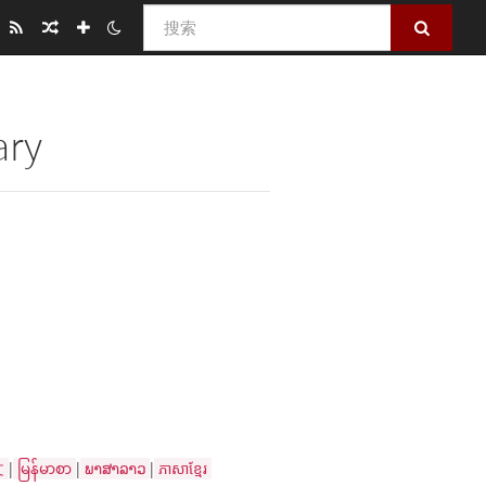
搜索
ary
|
|
|
文
မြန်မာစာ
ພາສາລາວ
ភាសាខ្មែរ