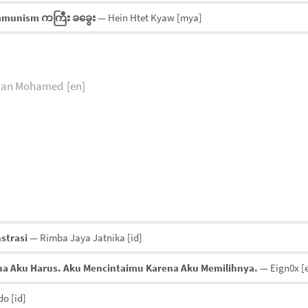
ommunism ကကြီး ခခွေး
— Hein Htet Kyaw
[mya]
aman Mohamed
[en]
strasi
— Rimba Jaya Jatnika
[id]
na Aku Harus. Aku Mencintaimu Karena Aku Memilihnya.
— Eign0x
[
do
[id]