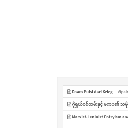
Enam Puisi dari Krieg
— Vipal
ဂိုရှယ်စစ်တမ်းနှင့် ဗကပ၏ သမိ
Marxist-Leninist Entryism an