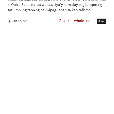
si Quico Sabaté at sa wakas, siya’y namatay pagkatapos ng
tatlumpung taon ng pakikipag-laban sa kapitalismo.
Read the whole text...
Jan 12, 2021
8 pp.