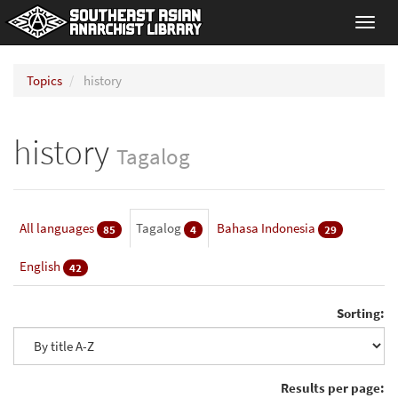
Toggl
navig
Topics
history
history
Tagalog
All languages
Tagalog
Bahasa Indonesia
85
4
29
English
42
Sorting:
Results per page: