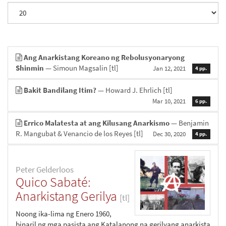
Ang Anarkistang Koreano ng Rebolusyonaryong
Shinmin
— Simoun Magsalin
[tl]
Jan 12, 2021
4 pp.
Bakit Bandilang Itim?
— Howard J. Ehrlich
[tl]
Mar 10, 2021
6 pp.
Errico Malatesta at ang Kilusang Anarkismo
— Benjamin
R. Mangubat & Venancio de los Reyes
[tl]
Dec 30, 2020
4 pp.
Peter Gelderloos
Quico Sabaté:
Anarkistang Gerilya
[tl]
Noong ika-lima ng Enero 1960,
binaril ng mga pasista ang Katalanong na gerilyang anarkista